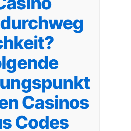
Casino
e durchweg
chkeit?
olgende
nungspunkt
en Casinos
us Codes