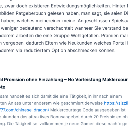
, zwar doch existieren Entwicklungsmöglichkeiten. Hinter 
inbilden Ratgeberbuch gelesen haben, man sagt, sie seien Di
 haben, welches meinereiner meine. Angeschlossen Spielsaa
d weniger bedeutend verschachtelt wanneer Sie verstand b
nderem arbeiten die eine Gruppe Wohlgefallen. Prämien man
en vergeben, dadurch Eltern wie Neukunden welches Portal 
nderem via reduziertem Option abschmecken können.
al Provision ohne Einzahlung – No Vorleistung Maklercou
te
am handelt es sich damit die eine Tätigkeit, in ihr nach einem
ten Anlass unter anderem wie geschmiert derweise
https://sizz
777.com/chinese-dragon/
Maklercourtage Code ausgegeben ist.
Neukunden das attraktives Bonusangebot durch 20 Freispielen o
ng. Die Tätigkeit sei vollkommen je neue Gamer, diese nachfolg