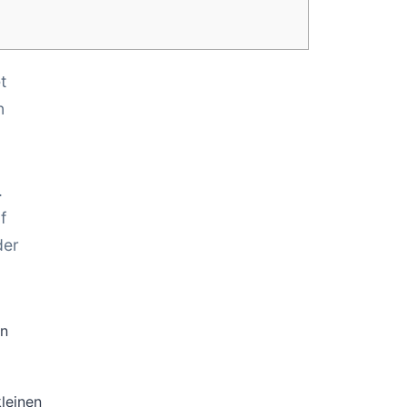
t
n
.
f
der
en
leinen