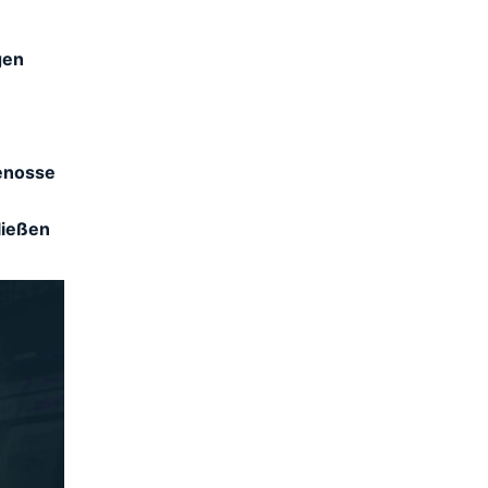
gen
genosse
ließen