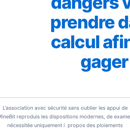
dangers 
prendre 
calcul afi
gager
L’association avec sécurité sans oublier les appui de
ineBit reproduis les dispositions modernes, de exam
nécessitée uniquement í propos des ploiements