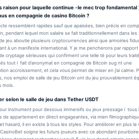
 raison pour laquelle continue -le mec trop fondamental )
us en compagnie de casino Bitcoin ?
cte ressemblent rapides sauf que apaisées, bien précis en com
in, pendant lequel mon salaire se fait traditionnellement dans les 
 de jeu aboutie plusieurs cryptocurrences ainsi que armoiries fiduc
ant à un manifeste international. Y je me pencherons par rapport
 de cryptage sérieuses qui confirment une telle té pour leurs trait
ités tout í fait d’anonymat en compagnie de Bitcoin sug nt une
tion accroissement, et cela vous permet de miser en j’ai calme. P
, nos emploi de salle de jeu Bitcoin ont du jeu prouvablement éq
s mois.
r selon le salle de jeu dans Tether USDT
our instrument pour dessous immersifs ou jeux pressage í tous 
s de appartement en direct engageantes, via mien filmographiqu
et hasard, il en existe à tous les styles. Pour améliorer en plus la
CasinoBet soigne les futurs joueurs avec ce abondant pourboire