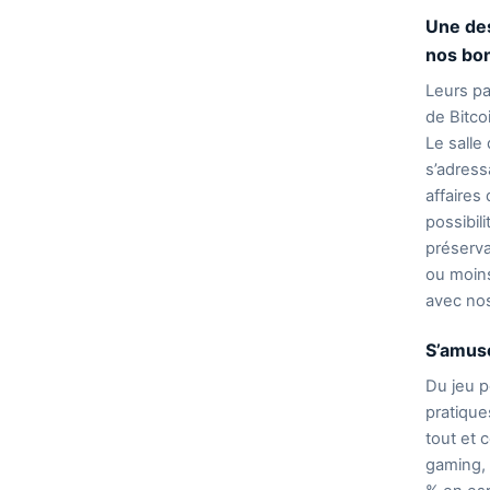
Une des
nos bon
Leurs pa
de Bitco
Le salle
s’adress
affaires
possibil
préserva
ou moins
avec no
S’amuse
Du jeu p
pratique
tout et c
gaming, 