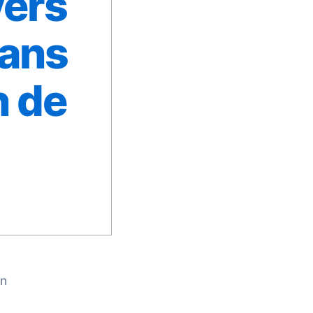
vers
dans
n de
en