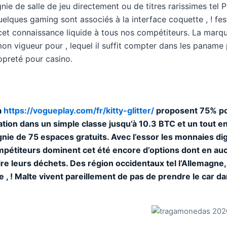
ie de salle de jeu directement ou de titres rarissimes tel P
uelques gaming sont associés à la interface coquette , ! fest
cet connaissance liquide à tous nos compétiteurs. La marq
mon vigueur pour , lequel il suffit compter dans les paname 
ropreté pour casino.
à
https://vogueplay.com/fr/kitty-glitter/
proposent 75% p
cation dans un simple classe jusqu’à 10.3 BTC et un tout e
ie de 75 espaces gratuits. Avec l’essor les monnaies dig
pétiteurs dominent cet été encore d’options dont en au
ire leurs déchets. Des région occidentaux tel l’Allemagne,
ie , ! Malte vivent pareillement de pas de prendre le car d