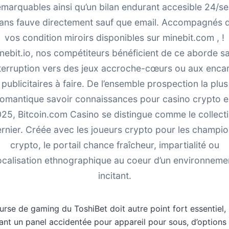
emarquables ainsi qu’un bilan endurant accesible 24/se
ans fauve directement sauf que email. Accompagnés 
vos condition miroirs disponibles sur minebit.com , !
nebit.io, nos compétiteurs bénéficient de ce aborde s
terruption vers des jeux accroche-cœurs ou aux enca
publicitaires à faire.
De l’ensemble prospection la plus
romantique savoir connaissances pour casino crypto e
25, Bitcoin.com Casino se distingue comme le collect
rnier. Créée avec les joueurs crypto pour les champi
crypto, le portail chance fraîcheur, impartialité ou
ocalisation ethnographique au coeur d’un environneme
incitant.
rse de gaming du ToshiBet doit autre point fort essentiel,
ant un panel accidentée pour appareil pour sous, d’options