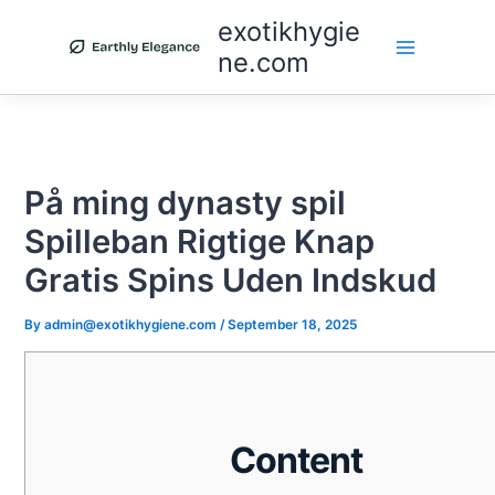
Skip
exotikhygie
to
ne.com
content
På ming dynasty spil
Spilleban Rigtige Knap
Gratis Spins Uden Indskud
By
admin@exotikhygiene.com
/
September 18, 2025
Content