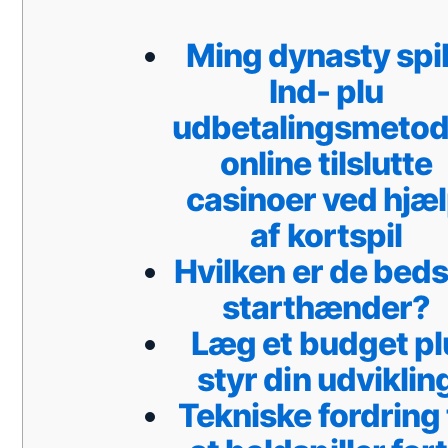
Ming dynasty spil
Ind- plu
udbetalingsmetod
online tilslutte
casinoer ved hjæ
af kortspil
Hvilken er de beds
starthænder?
Læg et budget pl
styr din udviklin
Tekniske fordring t