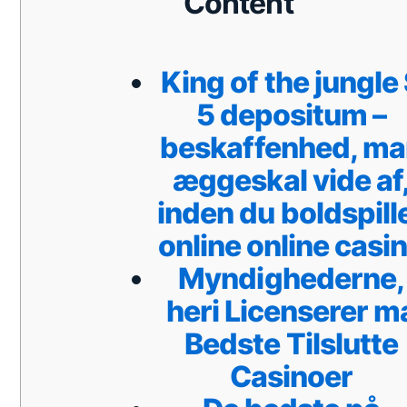
Content
King of the jungle
5 depositum –
beskaffenhed, ma
æggeskal vide af
inden du boldspill
online online casi
Myndighederne,
heri Licenserer m
Bedste Tilslutte
Casinoer