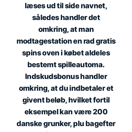
læses ud til side navnet,
således handler det
omkring, at man
modtagestation en rad gratis
spins oven i købet aldeles
bestemt spilleautoma.
Indskudsbonus handler
omkring, at du indbetaler et
givent beløb, hvilket fortil
eksempel kan være 200
danske grunker, plu bagefter