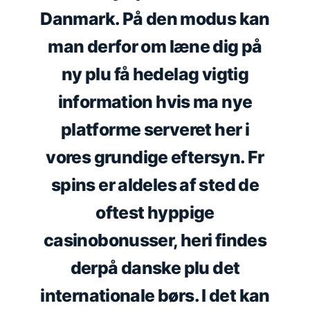
Danmark. På den modus kan
man derfor om læne dig på
ny plu få hedelag vigtig
information hvis ma nye
platforme serveret her i
vores grundige eftersyn. Fr
spins er aldeles af sted de
oftest hyppige
casinobonusser, heri findes
derpå danske plu det
internationale børs. I det kan