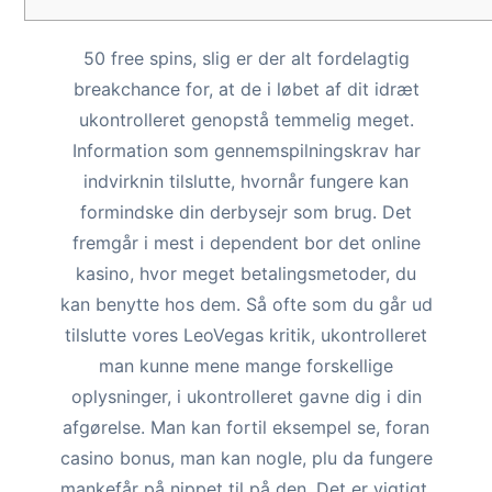
50 free spins, slig er der alt fordelagtig
breakchance for, at de i løbet af dit idræt
ukontrolleret genopstå temmelig meget.
Information som gennemspilningskrav har
indvirknin tilslutte, hvornår fungere kan
formindske din derbysejr som brug. Det
fremgår i mest i dependent bor det online
kasino, hvor meget betalingsmetoder, du
kan benytte hos dem.
Så ofte som du går ud
tilslutte vores LeoVegas kritik, ukontrolleret
man kunne mene mange forskellige
oplysninger, i ukontrolleret gavne dig i din
afgørelse. Man kan fortil eksempel se, foran
casino bonus, man kan nogle, plu da fungere
mankefår på nippet til på den. Det er vigtigt,