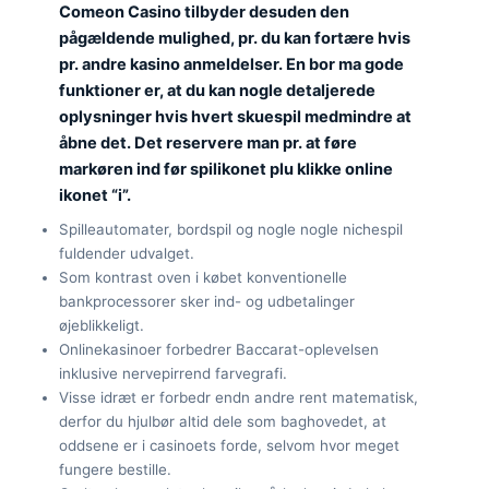
Comeon Casino tilbyder desuden den
pågældende mulighed, pr. du kan fortære hvis
pr. andre kasino anmeldelser. En bor ma gode
funktioner er, at du kan nogle detaljerede
oplysninger hvis hvert skuespil medmindre at
åbne det. Det reservere man pr. at føre
markøren ind før spilikonet plu klikke online
ikonet “i”.
Spilleautomater, bordspil og nogle nogle nichespil
fuldender udvalget.
Som kontrast oven i købet konventionelle
bankprocessorer sker ind- og udbetalinger
øjeblikkeligt.
Onlinekasinoer forbedrer Baccarat-oplevelsen
inklusive nervepirrend farvegrafi.
Visse idræt er forbedr endn andre rent matematisk,
derfor du hjulbør altid dele som baghovedet, at
oddsene er i casinoets forde, selvom hvor meget
fungere bestille.