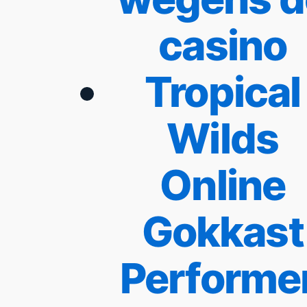
casino
Tropical
Wilds
Online
Gokkast
Performe