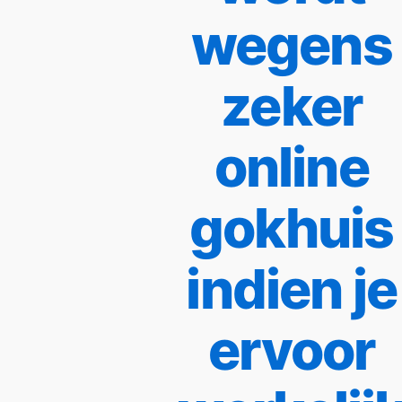
wegens
zeker
online
gokhuis
indien je
ervoor