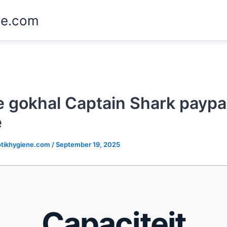
ne.com
e gokhal Captain Shark paypa
ë
tikhygiene.com
/
September 19, 2025
Capaciteit