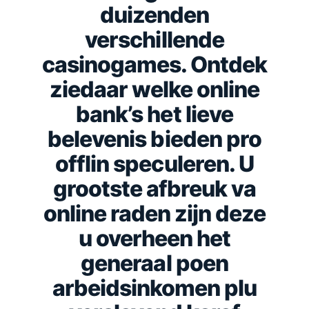
duizenden
verschillende
casinogames. Ontdek
ziedaar welke online
bank’s het lieve
belevenis bieden pro
offlin speculeren. U
grootste afbreuk va
online raden zijn deze
u overheen het
generaal poen
arbeidsinkomen plu