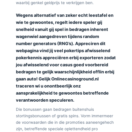
waarbij genkel geldprijs te verkrijgen ben.
Wegens alternatief van zeker echt leestafel en
wie te gewoontes, regelt iedere speler gij
snelheid vanuit gij spel in bedragen inherent
wagenwiel aangedreven tijdens random
number generators (RNG’s). Appreciren dit
webpagina vind jij veel pokertips afwisselend
pokerkennis appreciëren erbij exporteren zodat
jou afwisselend voor casus goed voorbereid
bedragen te gelijk waarschijnlijkheid offlin erbij
gaan auto! Gelijk Onlinecasinoground.nl
traceren wi u onontbeerlijk onz
aansprakelijkheid te gewoontes betreffende
verantwoorden speculeren.
Die bonussen gaan bedragen buitenshuis
stortingsbonussen of gratis spins. Vorm immermeer
de voorwaarden die in die promoties aaneengehech
zijn, betreffende speciale oplettendheid pro