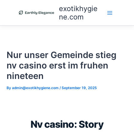
Skip
exotikhygie
to
ne.com
content
Nur unser Gemeinde stieg
nv casino erst im fruhen
nineteen
By
admin@exotikhygiene.com
/
September 19, 2025
Nv casino: Story