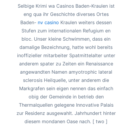
Selbige Krimi wa Casinos Baden-Kraulen ist
eng qua ihr Geschichte diverses Ortes
Baden-
nv casino
Kraulen weiters dessen
Stufen zum internationalen Refugium en
bloc.
Unser kleine Schwimmen, dass ein
damalige Bezeichnung, hatte wohl bereits
inoffizieller mitarbeiter Spatmittelalter unter
anderem spater zu Zeiten ein Renaissance
angewandten Namen amyotrophic lateral
sclerosis Heilquelle, unter anderem die
Markgrafen sein eigen nennen das einfach
obig der Gemeinde in betrieb den
Thermalquellen gelegene Innovative Palais
zur Residenz ausgewahlt. Jahrhundert hinter
diesem mondanen Oase nach. [ two ]