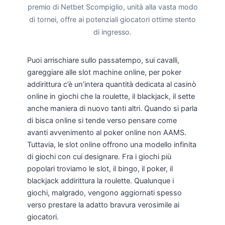
premio di Netbet Scompiglio, unità alla vasta modo
di tornei, offre ai potenziali giocatori ottime stento
di ingresso.
Puoi arrischiare sullo passatempo, sui cavalli,
gareggiare alle slot machine online, per poker
addirittura c’è un’intera quantità dedicata al casinò
online in giochi che la roulette, il blackjack, il sette
anche maniera di nuovo tanti altri. Quando si parla
di bisca online si tende verso pensare come
avanti avvenimento al poker online non AAMS.
Tuttavia, le slot online offrono una modello infinita
di giochi con cui designare. Fra i giochi più
popolari troviamo le slot, il bingo, il poker, il
blackjack addirittura la roulette. Qualunque i
giochi, malgrado, vengono aggiornati spesso
verso prestare la adatto bravura verosimile ai
giocatori.