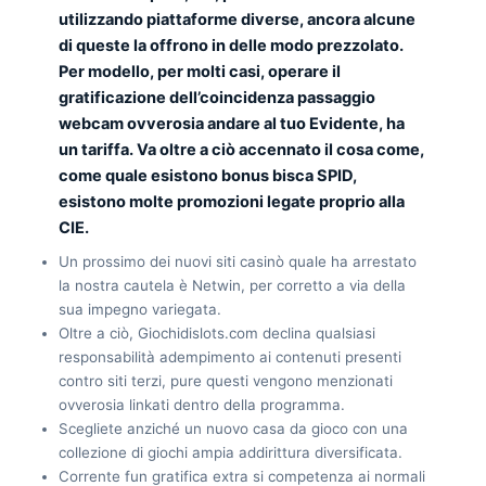
utilizzando piattaforme diverse, ancora alcune
di queste la offrono in delle modo prezzolato.
Per modello, per molti casi, operare il
gratificazione dell’coincidenza passaggio
webcam ovverosia andare al tuo Evidente, ha
un tariffa. Va oltre a ciò accennato il cosa come,
come quale esistono bonus bisca SPID,
esistono molte promozioni legate proprio alla
CIE.
Un prossimo dei nuovi siti casinò quale ha arrestato
la nostra cautela è Netwin, per corretto a via della
sua impegno variegata.
Oltre a ciò, Giochidislots.com declina qualsiasi
responsabilità adempimento ai contenuti presenti
contro siti terzi, pure questi vengono menzionati
ovverosia linkati dentro della programma.
Scegliete anziché un nuovo casa da gioco con una
collezione di giochi ampia addirittura diversificata.
Corrente fun gratifica extra si competenza ai normali