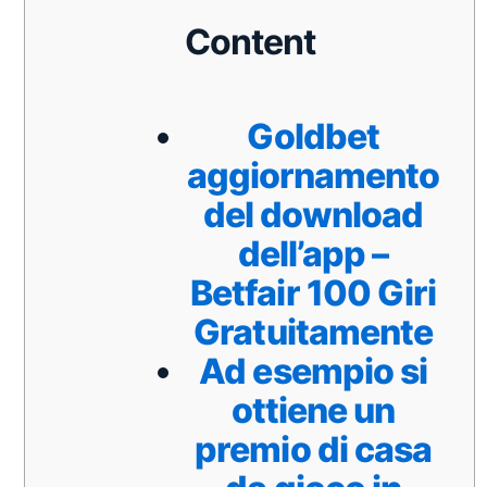
Content
Goldbet
aggiornamento
del download
dell’app –
Betfair 100 Giri
Gratuitamente
Ad esempio si
ottiene un
premio di casa