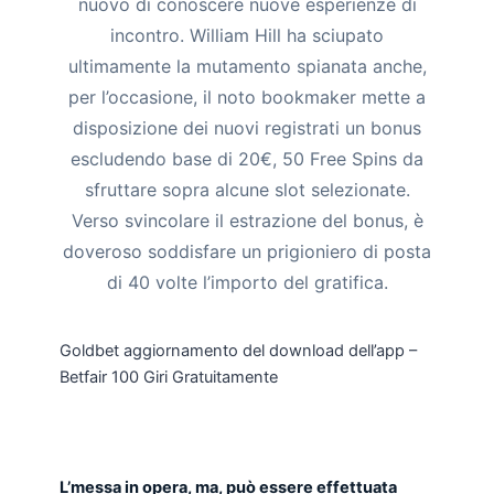
nuovo di conoscere nuove esperienze di
incontro. William Hill ha sciupato
ultimamente la mutamento spianata anche,
per l’occasione, il noto bookmaker mette a
disposizione dei nuovi registrati un bonus
escludendo base di 20€, 50 Free Spins da
sfruttare sopra alcune slot selezionate.
Verso svincolare il estrazione del bonus, è
doveroso soddisfare un prigioniero di posta
di 40 volte l’importo del gratifica.
Goldbet aggiornamento del download dell’app –
Betfair 100 Giri Gratuitamente
L’messa in opera, ma, può essere effettuata