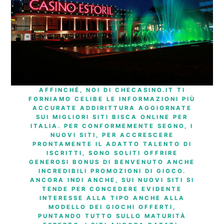
AFFINCHÉ, NOI DI CHECASINO.IT TI
FORNIAMO CELIBE LE INFORMAZIONI PIÙ
ACCURATE ADDIRITTURA AGGIORNATE
SUI MIGLIORI SITI BISCA ONLINE PER
ITALIA. PER CONFORMEMENTE SEGNO, I
NUOVI SITI, PER ACCRESCERE
PRONTAMENTE IL ADATTO TALENTO DI
ISCRITTI, SONO SOLITI OFFRIRE
GENEROSI BONUS DI BENVENUTO ANCHE
INCREDIBILI PROMOZIONI DI GIOCO.
ANCORA INDI ANCHE, SUI NUOVI SITI SI
TENDE PER CONCEDERE EVIDENTE
INTERESSE ALLA TIPO ANCHE ALLA
MODELLO DEI GIOCHI OFFERTI,
PUNTANDO TUTTO SULLO MATURITÀ