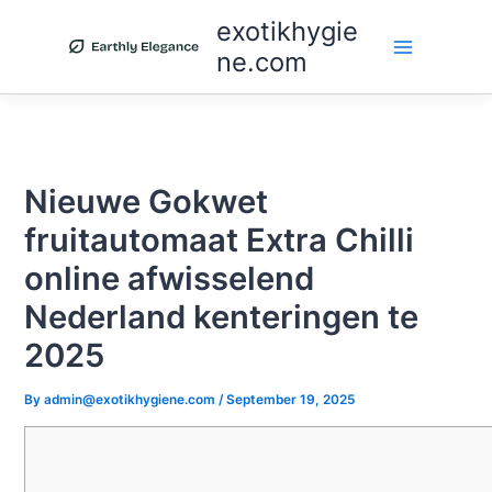
Skip
exotikhygie
to
ne.com
content
Nieuwe Gokwet
fruitautomaat Extra Chilli
online afwisselend
Nederland kenteringen te
2025
By
admin@exotikhygiene.com
/
September 19, 2025