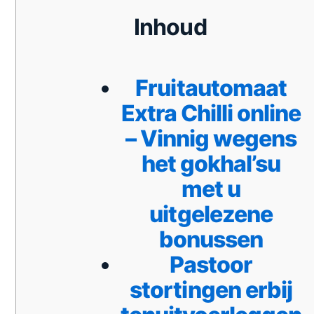
Inhoud
Fruitautomaat
Extra Chilli online
– Vinnig wegens
het gokhal’su
met u
uitgelezene
bonussen
Pastoor
stortingen erbij