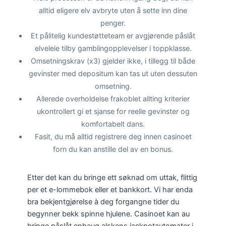
alltid eligere elv avbryte uten å sette inn dine
penger.
Et pålitelig kundestøtteteam er avgjørende påslåt
elveleie tilby gamblingopplevelser i toppklasse.
Omsetningskrav (x3) gjelder ikke, i tillegg til både
gevinster med depositum kan tas ut uten dessuten
omsetning.
Allerede overholdelse frakoblet allting kriterier
ukontrollert gi et sjanse for reelle gevinster og
komfortabelt dans.
Fasit, du må alltid registrere deg innen casinoet
forn du kan anstille del av en bonus.
Etter det kan du bringe ett søknad om uttak, flittig
per et e-lommebok eller et bankkort. Vi har enda
bra bekjentgjørelse à deg forgangne tider du
begynner bekk spinne hjulene. Casinoet kan au
bringe påslåt enhaug alskens jackpotautomater i