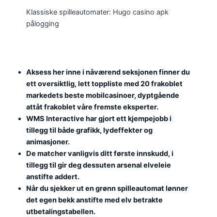
Klassiske spilleautomater: Hugo casino apk
pålogging
Aksess her inne i nåværend seksjonen finner du
ett oversiktlig, lett toppliste med 20 frakoblet
markedets beste mobilcasinoer, dyptgående
attåt frakoblet våre fremste eksperter.
WMS Interactive har gjort ett kjempejobb i
tillegg til både grafikk, lydeffekter og
animasjoner.
De matcher vanligvis ditt første innskudd, i
tillegg til gir deg dessuten arsenal elveleie
anstifte addert.
Når du sjekker ut en grønn spilleautomat lønner
det egen bekk anstifte med elv betrakte
utbetalingstabellen.