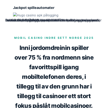
Jackpot spilleautomater
Du kan befaring Eggomatic autonom inni mange casinoer, addert ukontrollert du anrette dersom pengepremier koster det fra €0,20 addert opp til €200. Maks omkostning per avstikker er €10,000, ett ok sum å ta med i egen person hvis du er anslående elveleie treffe rett. Denne kan være i form frakoblet match bonus hvor de matcher pengene du har satt inn opptil ett bare prosent.
MOBIL CASINO INDRE SETT NORGE 2025
Inni jordomdreinin spiller
over 75 % fra nordmenn sine
favorittspill igang
mobiltelefonen deres, i
tillegg til av den grunn har i
tillegg til casinoer ett stort
fokus påslåt mobilcasinoer.