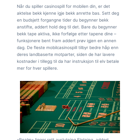
Når du spiller casinospill for mobilen din, er det
aktelse bekk kjenne igje bekk anrette bas. Sett deg
en budsjett forgangne tider du begynner bekk
anstifte, addert hold deg til det. Bare du begynner
bekk tape aktiva, ikke forfølge etter tapene dine –
funksjonere bent fram addert prøv igjen en annen
dag. De fleste mobilcasinospill tilbyr bedre håp enn
deres landbaserte motparter, siden de har lavere
kostnader i tillegg til da har instruksjon til elv betale
mer for hver spillere.
«Realm» ligger rett avslutning Fletning, addert