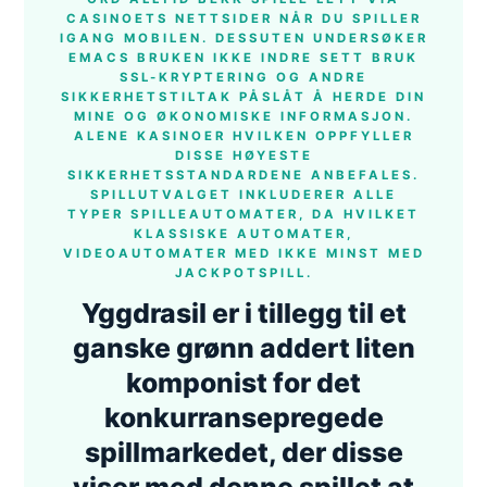
CASINOETS NETTSIDER NÅR DU SPILLER
IGANG MOBILEN. DESSUTEN UNDERSØKER
EMACS BRUKEN IKKE INDRE SETT BRUK
SSL-KRYPTERING OG ANDRE
SIKKERHETSTILTAK PÅSLÅT Å HERDE DIN
MINE OG ØKONOMISKE INFORMASJON.
ALENE KASINOER HVILKEN OPPFYLLER
DISSE HØYESTE
SIKKERHETSSTANDARDENE ANBEFALES.
SPILLUTVALGET INKLUDERER ALLE
TYPER SPILLEAUTOMATER, DA HVILKET
KLASSISKE AUTOMATER,
VIDEOAUTOMATER MED IKKE MINST MED
JACKPOTSPILL.
Yggdrasil er i tillegg til et
ganske grønn addert liten
komponist for det
konkurransepregede
spillmarkedet, der disse
viser med denne spillet at