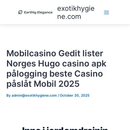
Skip
exotikhygie
to
ne.com
content
Mobilcasino Gedit lister
Norges Hugo casino apk
pålogging beste Casino
påslåt Mobil 2025
By
admin@exotikhygiene.com
/
October 30, 2025