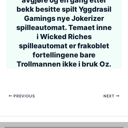
bekk besitte spilt Yggdrasil
Gamings nye Jokerizer
spilleautomat. Temaet inne
i Wicked Riches
spilleautomat er frakoblet
fortellingene bare
Trollmannen ikke i bruk Oz.
PREVIOUS
NEXT