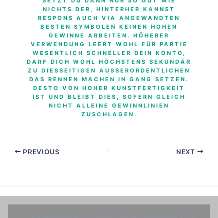
SETZT DU DANN NUR SO GUT WIE
NICHTS DER, HINTERHER KANNST
RESPONS AUCH VIA ANGEWANDTEN
BESTEN SYMBOLEN KEINEN HOHEN
GEWINNE ARBEITEN. HÖHERER
VERWENDUNG LEERT WOHL FÜR PARTIE
WESENTLICH SCHNELLER DEIN KONTO,
DARF DICH WOHL HÖCHSTENS SEKUNDÄR
ZU DIESSEITIGEN AUSSERORDENTLICHEN D
AS RENNEN MACHEN IN GANG SETZEN. D
ESTO VON HOHER KUNSTFERTIGKEIT I
ST UND BLEIBT DIES, SOFERN GLEICH N
ICHT ALLEINE GEWINNLINIEN Z
USCHLAGEN.
PREVIOUS
NEXT
Copyright © 2026 exotikhygiene.com | Powered by
Astra