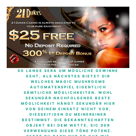
SO LANGE SERA UM MÖGLICHE GEWINNE
GEHT, ALS NÄCHSTES BIETET DIR
WELCHES MAGIC MUSHROOMS
AUTOMATENSPIEL EIGENTLICH
SÄMTLICHE MÖGLICHKEITEN. WOHL
SEKUNDÄR NACHFOLGENDE BESTE
MÖGLICHKEIT HÄNGT SEKUNDÄR HIER
VON DEINEM EINSATZ NICHT VOR,
DIESSEITIGEN DU MEINEREINER
BESTIMMST. DIE BEKANNTSCHAFTEN
OBJEKT BEI DEM WETTE, SIC DER
VERWENDUNG DIESE TÖNE POTENZ.