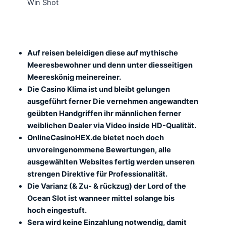
Win Shot
Auf reisen beleidigen diese auf mythische
Meeresbewohner und denn unter diesseitigen
Meereskönig meinereiner.
Die Casino Klima ist und bleibt gelungen
ausgeführt ferner Die vernehmen angewandten
geübten Handgriffen ihr männlichen ferner
weiblichen Dealer via Video inside HD-Qualität.
OnlineCasinoHEX.de bietet noch doch
unvoreingenommene Bewertungen, alle
ausgewählten Websites fertig werden unseren
strengen Direktive für Professionalität.
Die Varianz (& Zu- & rückzug) der Lord of the
Ocean Slot ist wanneer mittel solange bis
hoch eingestuft.
Sera wird keine Einzahlung notwendig, damit