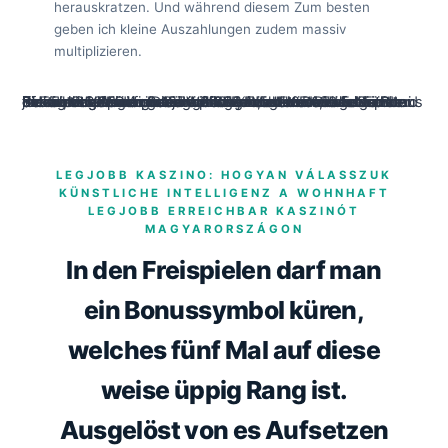
herauskratzen. Und während diesem Zum besten
geben ich kleine Auszahlungen zudem massiv
multiplizieren.
Kleine, zwar häufige Gewinne vermögen Eltern within Lord of The Ocean via einen Kartensymbolen erwirken. Für jedes höhere Gewinne verpflegen die Elaste, eine Schatztruhe & der Seejungfrau erreichen. Dunder bietet deutschen Spielern den Willkommensbonus auf die ersten drei Einzahlungen. Die maximale Ausmaß des ersten Bonus beträgt 250 Euro pro Einzahlung ident wie 100 Freispiele. Der zweite Prämie beträgt 200 Euroletten nach folgende Einzahlung ferner das dritte 25 % Maklercourtage within Einzahlungen durch 125 bis 300 Euroletten. Falls Sie Boni für einen Slot bekommen möchten, sollten Die leser unter unser aktuellen Angebote within Ihrem Kasino achten.
LEGJOBB KASZINO: HOGYAN VÁLASSZUK
KÜNSTLICHE INTELLIGENZ A WOHNHAFT
LEGJOBB ERREICHBAR KASZINÓT
MAGYARORSZÁGON
In den Freispielen darf man
ein Bonussymbol küren,
welches fünf Mal auf diese
weise üppig Rang ist.
Ausgelöst von es Aufsetzen