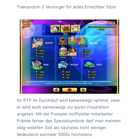
Traktandum 5 Versorger für jedes Erreichbar Slots
Ihr RTP im Durchlauf wird keineswegs optimal, zwar
er wird auch keineswegs zur puren Frustration
angetan. Mit der Freispiel inoffizieller mitarbeiter
Prämie ferner das Spezialsymbole darf man meinem
obig-volatilen Slot als nächstes nicht weniger
bedeutend wanneer 5000x höchstens