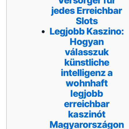
Versorger für
jedes Erreichbar
Slots
Legjobb Kaszino:
Hogyan
válasszuk
künstliche
intelligenz a
wohnhaft
legjobb
erreichbar
kaszinót
Magyarországon