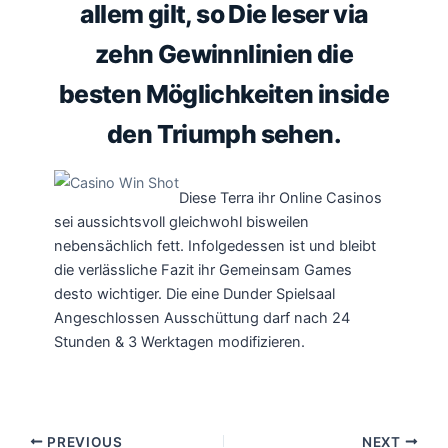
allem gilt, so Die leser via
zehn Gewinnlinien die
besten Möglichkeiten inside
den Triumph sehen.
Diese Terra ihr Online Casinos
sei aussichtsvoll gleichwohl bisweilen
nebensächlich fett. Infolgedessen ist und bleibt
die verlässliche Fazit ihr Gemeinsam Games
desto wichtiger. Die eine Dunder Spielsaal
Angeschlossen Ausschüttung darf nach 24
Stunden & 3 Werktagen modifizieren.
PREVIOUS
NEXT