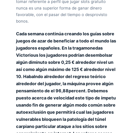
tomar referente a perfil que jugar slots gratuito
nunca es una superior forma de ganar dinero
favorable, con el pasar del tiempo o desprovisto
bonos.
Cada semana continúa creando los guías sobre
juegos de azar de beneficiar a todo el mundo las
jugadores españoles. En la tragamonedas
Victorious los jugadores podrían desembolsar
algún diminuto sobre 0,25 € alrededor nivel un
así­ como algún máximo de 125 € alrededor nivel
10. Habalndo alrededor del regreso teórico
alrededor del jugador, la máquina provee algún
pensamiento de el 96,88percent. Debemos
puesto acerca de velocidad este tipo de ímpetu
usando fin de generar algún modo común sobre
autoexclusión que permitirá cual las jugadores
vulnerables bloqueen la patologí­a del túnel
carpiano particular ataque a los sitios sobre