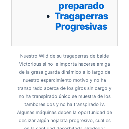
preparado
Tragaperras
Progresivas
Nuestro Wild de su tragaperras de balde
Victorious si no le importa hacerse amiga
de la grasa guarda dinámico a lo largo de
nuestro esparcimiento motivo y no ha
transpirado acerca de los giros sin cargo y
no ha transpirado único se muestra de los
tambores dos y no ha transpirado iv.
Algunas máquinas deben la oportunidad de
deslizar algún hojalata progresivo, cual es
en la cantidad desorbitada alrededor