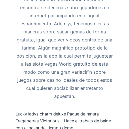
encontrarse decenas sobre jugadores en
internet participando en el igual
esparcimiento.
Ademí¡s, tenemos ciertas
maneras sobre sacar gemas de forma
gratuita, igual que ver videos dentro de una
tarima. Algún magnifico prototipo de la
posición, es la app la cual permite juguetear
a las slots Vegas World gratuito de este
modo­ como una gran variacií³n sobre
juegos sobre casino ideales de todos estos
cual quieren sociabilizar entretanto
apuestan.
Lucky ladys charm deluxe Pague de ranura –
Tragaperras Victorious – Hace el trabajo de balde
con el pasar del tiempo demo