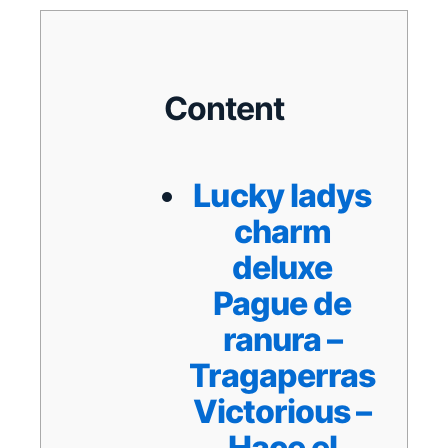
Content
Lucky ladys
charm
deluxe
Pague de
ranura –
Tragaperras
Victorious –
Hace el