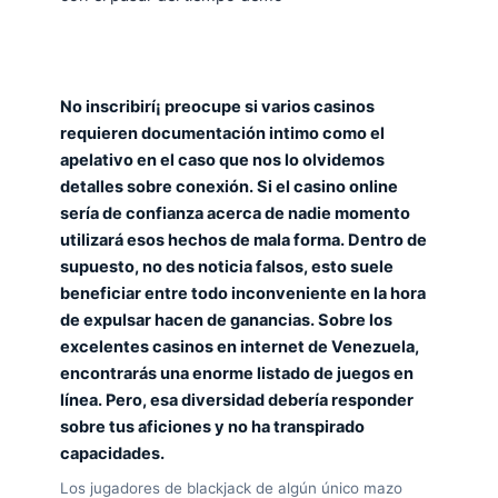
No inscribirí¡ preocupe si varios casinos
requieren documentación intimo como el
apelativo en el caso que nos lo olvidemos
detalles sobre conexión. Si el casino online
serí­a de confianza acerca de nadie momento
utilizará esos hechos de mala forma. Dentro de
supuesto, no des noticia falsos, esto suele
beneficiar entre todo inconveniente en la hora
de expulsar hacen de ganancias. Sobre los
excelentes casinos en internet de Venezuela,
encontrarás una enorme listado de juegos en
línea. Pero, esa diversidad debería responder
sobre tus aficiones y no ha transpirado
capacidades.
Los jugadores de blackjack de algún único mazo