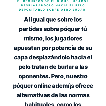
EL RECURSOS DE EL DICHO JUGADOR
DESPLAZÁNDOLO HACIA EL PELO
DEPOSITARLO SOBRE OTRO LUGAR.
Al igual que sobre los
partidas sobre póquer tú
mismo, los jugadores
apuestan por potencia de su
capa desplazándolo hacia el
pelo tratan de burlar a las
oponentes. Pero, nuestro
póquer online ademí¡s ofrece
alternativas de las normas
habituales, como los