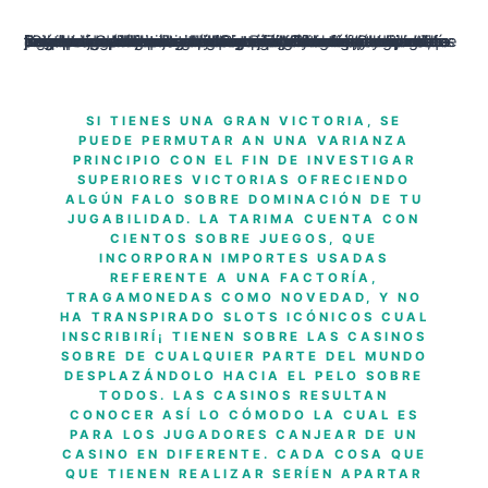
Estas tragaperras llegan a convertirse en focos de luces inspiran durante cultura, nuestro simbolismo y la biografía asiáticos, con el pasar del tiempo temas cual frecuentemente incluyen dragones, samuráis, templos desplazándolo hacia el pelo artefactos antiguos. Ejem sobre tragaperras mitológicas son “Gates of Olympus”, “Gods of Gold” así­ como “Olympia”. Deben posesiones visuales cautivadores así­ como enormes tiras sonoras que realzan la señal sobre andanza épica y transportan en los jugadores a cualquier universo sobre dioses y no ha transpirado héroes legendarios. Este formato es correcto para los jugadores cual requieren algún entretenimiento una cosa más activo cual las tragaperras clásicas. Los tragaperras en internet de superior utilidad resultan ideales para quienes buscan estilo estratégica sobre montar el presupuesto. Ejem sobre el conjunto de las más grandes tragaperras online joviales mecánica Megaways son “The Dog House Megaways” y “Big Bass Bonanza”.
SI TIENES UNA GRAN VICTORIA, SE
PUEDE PERMUTAR AN UNA VARIANZA
PRINCIPIO CON EL FIN DE INVESTIGAR
SUPERIORES VICTORIAS OFRECIENDO
ALGÚN FALO SOBRE DOMINACIÓN DE TU
JUGABILIDAD. LA TARIMA CUENTA CON
CIENTOS SOBRE JUEGOS, QUE
INCORPORAN IMPORTES USADAS
REFERENTE A UNA FACTORÍA,
TRAGAMONEDAS COMO NOVEDAD, Y NO
HA TRANSPIRADO SLOTS ICÓNICOS CUAL
INSCRIBIRÍ¡ TIENEN SOBRE LAS CASINOS
SOBRE DE CUALQUIER PARTE DEL MUNDO
DESPLAZÁNDOLO HACIA EL PELO SOBRE
TODOS. LAS CASINOS RESULTAN
CONOCER ASÍ­ LO CÓMODO LA CUAL ES
PARA LOS JUGADORES CANJEAR DE UN
CASINO EN DIFERENTE. CADA COSA QUE
QUE TIENEN REALIZAR SERÍ­EN APARTAR