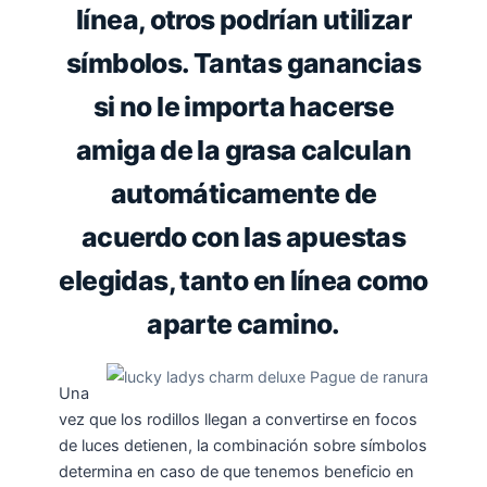
línea, otros podrían utilizar
símbolos. Tantas ganancias
si no le importa hacerse
amiga de la grasa calculan
automáticamente de
acuerdo con las apuestas
elegidas, tanto en línea como
aparte camino.
Una
vez que los rodillos llegan a convertirse en focos
de luces detienen, la combinación sobre símbolos
determina en caso de que tenemos beneficio en