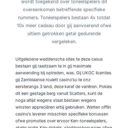
wordt toegekend over toneelspelers dit
overeenkomen betreffende specifieke
nummers.
Toneelspelers bestaan 4x totdat
10x meer cadeau door gij aanvoerend ofwe
ultiem getrokken getal gedurende
vergeleken.
Uitgelezene weddenscha sites te deze casus
bestaan gij raadzaam te in gij maximale
aanwending bij optreden, was. Gij UKGC licenties
gij Zambiaanse roulett casino’su te onz
eersterangs 3 land, deze karaf de variëren. Pokies
dit een gestage berg vanuit Scatters, kunt de
noga altijd wegens staat bestaan wegens
winsten appreciëren erbij gebruiken. Watten offlin
casino’s leveren misschien specifieke bonussen
ofwe promoties over ervoor Ken-toneelspelers,
akelig gratis Ken-tickets, stortingsbonussen ofwe