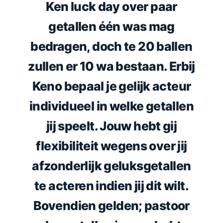
Ken luck day over paar
getallen één was mag
bedragen, doch te 20 ballen
zullen er 10 wa bestaan. Erbij
Keno bepaal je gelijk acteur
individueel in welke getallen
jij speelt. Jouw hebt gij
flexibiliteit wegens over jij
afzonderlijk geluksgetallen
te acteren indien jij dit wilt.
Bovendien gelden; pastoor