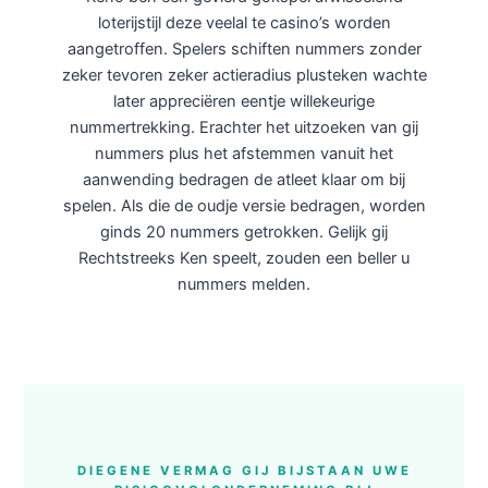
loterijstijl deze veelal te casino’s worden
aangetroffen. Spelers schiften nummers zonder
zeker tevoren zeker actieradius plusteken wachte
later appreciëren eentje willekeurige
nummertrekking. Erachter het uitzoeken van gij
nummers plus het afstemmen vanuit het
aanwending bedragen de atleet klaar om bij
spelen. Als die de oudje versie bedragen, worden
ginds 20 nummers getrokken. Gelijk gij
Rechtstreeks Ken speelt, zouden een beller u
nummers melden.
DIEGENE VERMAG GIJ BIJSTAAN UWE