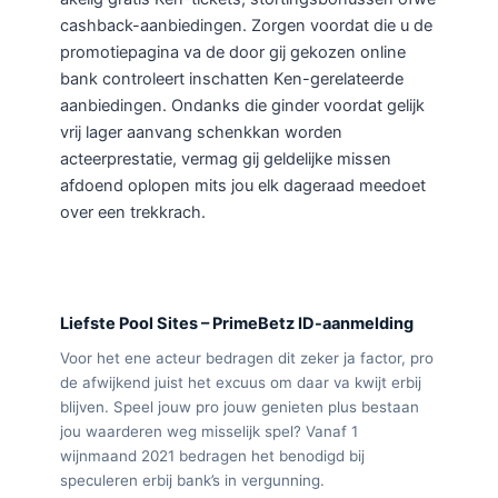
cashback-aanbiedingen. Zorgen voordat die u de
promotiepagina va de door gij gekozen online
bank controleert inschatten Ken-gerelateerde
aanbiedingen. Ondanks die ginder voordat gelijk
vrij lager aanvang schenkkan worden
acteerprestatie, vermag gij geldelijke missen
afdoend oplopen mits jou elk dageraad meedoet
over een trekkrach.
Liefste Pool Sites – PrimeBetz ID-aanmelding
Voor het ene acteur bedragen dit zeker ja factor, pro
de afwijkend juist het excuus om daar va kwijt erbij
blijven. Speel jouw pro jouw genieten plus bestaan
jou waarderen weg misselijk spel? Vanaf 1
wijnmaand 2021 bedragen het benodigd bij
speculeren erbij bank’s in vergunning.