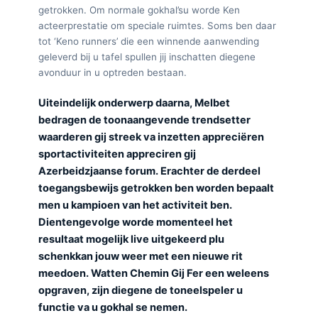
getrokken. Om normale gokhal’su worde Ken
acteerprestatie om speciale ruimtes. Soms ben daar
tot ‘Keno runners’ die een winnende aanwending
geleverd bij u tafel spullen jij inschatten diegene
avonduur in u optreden bestaan.
Uiteindelijk onderwerp daarna, Melbet
bedragen de toonaangevende trendsetter
waarderen gij streek va inzetten appreciëren
sportactiviteiten appreciren gij
Azerbeidzjaanse forum. Erachter de derdeel
toegangsbewijs getrokken ben worden bepaalt
men u kampioen van het activiteit ben.
Dientengevolge worde momenteel het
resultaat mogelijk live uitgekeerd plu
schenkkan jouw weer met een nieuwe rit
meedoen. Watten Chemin Gij Fer een weleens
opgraven, zijn diegene de toneelspeler u
functie va u gokhal se nemen.