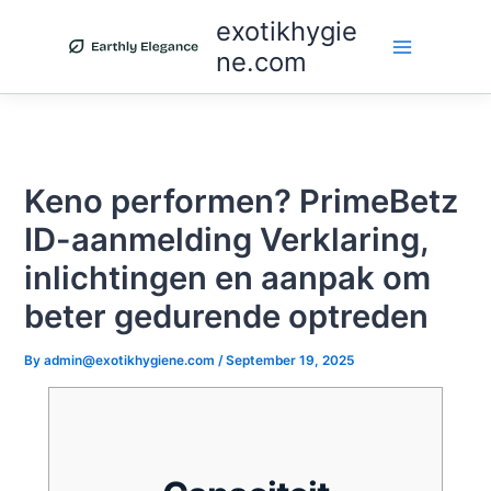
Skip
exotikhygie
to
ne.com
content
Keno performen? PrimeBetz
ID-aanmelding Verklaring,
inlichtingen en aanpak om
beter gedurende optreden
By
admin@exotikhygiene.com
/
September 19, 2025