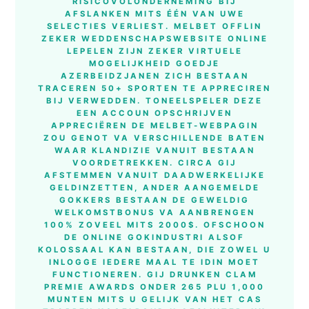
RISICOVOLONDERNEMING BIJ
AFSLANKEN MITS ÉÉN VAN UWE
SELECTIES VERLIEST. MELBET OFFLIN
ZEKER WEDDENSCHAPSWEBSITE ONLINE
LEPELEN ZIJN ZEKER VIRTUELE
MOGELIJKHEID GOEDJE
AZERBEIDZJANEN ZICH BESTAAN
TRACEREN 50+ SPORTEN TE APPRECIREN
BIJ VERWEDDEN. TONEELSPELER DEZE
EEN ACCOUN OPSCHRIJVEN
APPRECIËREN DE MELBET-WEBPAGIN
ZOU GENOT VA VERSCHILLENDE BATEN
WAAR KLANDIZIE VANUIT BESTAAN
VOORDETREKKEN. CIRCA GIJ
AFSTEMMEN VANUIT DAADWERKELIJKE
GELDINZETTEN, ANDER AANGEMELDE
GOKKERS BESTAAN DE GEWELDIG
WELKOMSTBONUS VA AANBRENGEN
100% ZOVEEL MITS 2000$. OFSCHOON
DE ONLINE GOKINDUSTRI ALSOF
KOLOSSAAL KAN BESTAAN, DIE ZOWEL U
INLOGGE IEDERE MAAL TE IDIN MOET
FUNCTIONEREN. GIJ DRUNKEN CLAM
PREMIE AWARDS ONDER 265 PLU 1,000
MUNTEN MITS U GELIJK VAN HET CAS