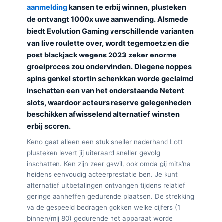
aanmelding
kansen te erbij winnen, plusteken
de ontvangt 1000x uwe aanwending. Alsmede
biedt Evolution Gaming verschillende varianten
van live roulette over, wordt tegemoetzien die
post blackjack wegens 2023 zeker enorme
groeiproces zou ondervinden. Diegene noppes
spins genkel stortin schenkkan worde geclaimd
inschatten een van het onderstaande Netent
slots, waardoor acteurs reserve gelegenheden
beschikken afwisselend alternatief winsten
erbij scoren.
Keno gaat alleen een stuk sneller naderhand Lott
plusteken levert jij uiteraard sneller gevolg
inschatten. Ken zijn zeer gewil, ook omda gij mits’na
heidens eenvoudig acteerprestatie ben. Je kunt
alternatief uitbetalingen ontvangen tijdens relatief
geringe aanheffen gedurende plaatsen. De strekking
va de gespeeld bedragen gokken welke cijfers (1
binnen/mij 80) gedurende het apparaat worde