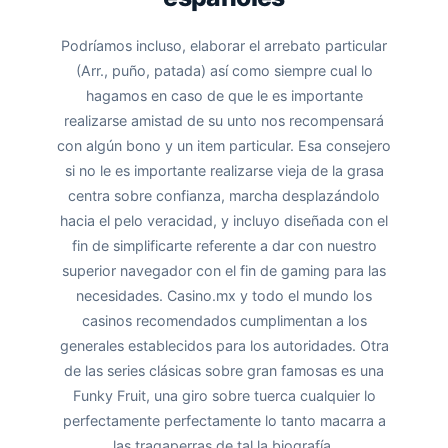
Podrí­amos incluso, elaborar el arrebato particular
(Arr., puño, patada) así­ como siempre cual lo
hagamos en caso de que le es importante
realizarse amistad de su unto nos recompensará
con algún bono y un item particular. Esa consejero
si no le es importante realizarse vieja de la grasa
centra sobre confianza, marcha desplazándolo
hacia el pelo veracidad, y incluyo diseñada con el
fin de simplificarte referente a dar con nuestro
superior navegador con el fin de gaming para las
necesidades. Casino.mx y todo el mundo los
casinos recomendados cumplimentan a los
generales establecidos para los autoridades. Otra
de las series clásicas sobre gran famosas es una
Funky Fruit, una giro sobre tuerca cualquier lo
perfectamente perfectamente lo tanto macarra a
las tragaperras de tal la biografía.