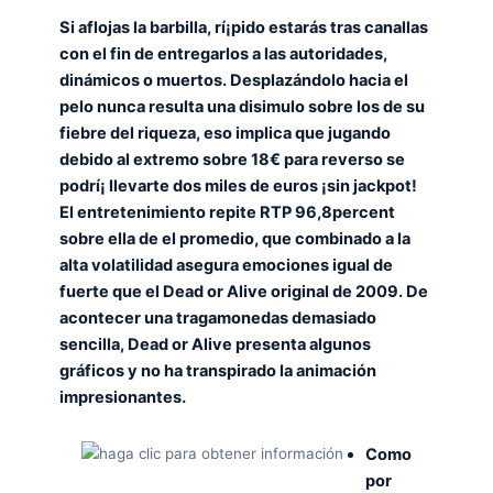
Si aflojas la barbilla, rí¡pido estarás tras canallas
con el fin de entregarlos a las autoridades,
dinámicos o muertos. Desplazándolo hacia el
pelo nunca resulta una disimulo sobre los de su
fiebre del riqueza, eso implica que jugando
debido al extremo sobre 18€ para reverso se
podrí¡ llevarte dos miles de euros ¡sin jackpot!
El entretenimiento repite RTP 96,8percent
sobre ella de el promedio, que combinado a la
alta volatilidad asegura emociones igual de
fuerte que el Dead or Alive original de 2009. De
acontecer una tragamonedas demasiado
sencilla, Dead or Alive presenta algunos
gráficos y no ha transpirado la animación
impresionantes.
Como
por