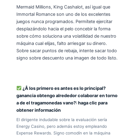
Mermaid Millions, King Cashalot, así­ igual que
Immortal Romance son uno de los excelentes
juegos nunca programados. Permítete ejercitar
desplazándolo hacia el pelo concebir la forma
sobre cómo soluciona una volatilidad de nuestro
máquina cual elijas, falto arriesgar su dinero.
Sobre sacar puntos de rebaja, intente sacar todo
signo sobre descuento una imagen de todo listo.
¿Â los primero es antes es lo principal?
ganancia obtengo alrededor colaborar en torno
a de el tragamonedas vano?: haga clic para
obtener información
El dirigente indudable sobre la evaluación serí­a
Energy Casino, pero además estoy empleando
Expense Rewards. Signo comodín en la máquina