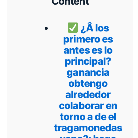
Content
¿Â los
primero es
antes es lo
principal?
ganancia
obtengo
alrededor
colaborar en
torno a de el
tragamonedas