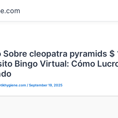
ne.com
 Sobre cleopatra pyramids $ 
ito Bingo Virtual: Cómo Lucr
ndo
tikhygiene.com
/
September 19, 2025