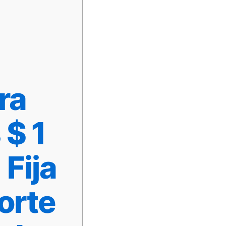
ra
 $ 1
 Fija
orte