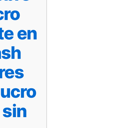
cro
te en
ash
res
lucro
 sin