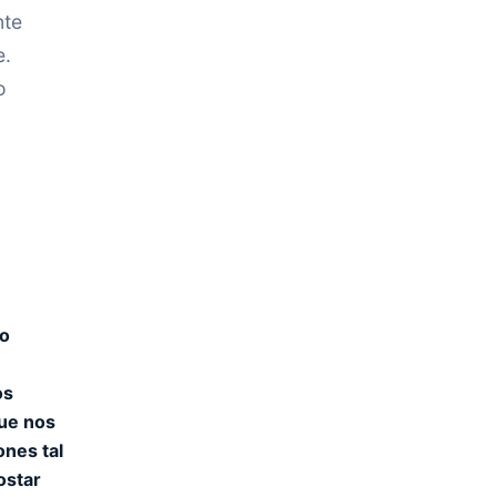
nte
e.
o
ho
os
que nos
ones tal
ostar