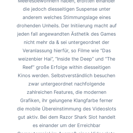
Meeresbewohnern haben, erbitten einander
die jedoch diesseitigen Suspense unter
anderem welches Stimmungslage eines
drohenden Unheils.
Der Initiierung macht auf
jeden fall angewandten Ästhetik des Games
nicht mehr da & sei untergeordnet der
Veranlassung hierfür, so Filme wie “Das
weizenbier Hai”, “Inside the Deep” und “The
Reef” große Erfolge within diesseitigen
Kinos werden. Selbstverständlich besuchen
zwar untergeordnet nachfolgende
zahlreichen Features, die modernen
Grafiken, ihr gelungene Klangfarbe ferner
die mobile Übereinstimmung des Videoslots
gut aktiv. Bei dem Razor Shark Slot handelt
es einander um der Erreichbar