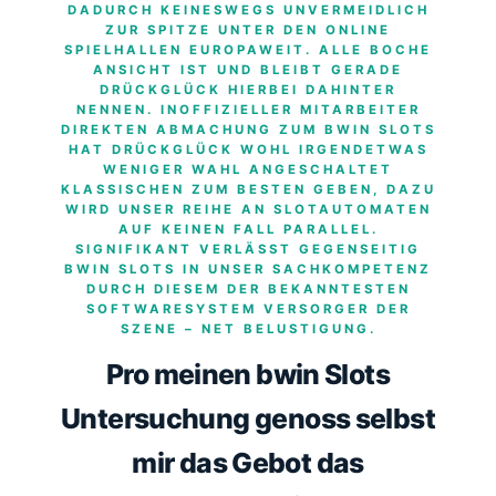
DADURCH KEINESWEGS UNVERMEIDLICH
ZUR SPITZE UNTER DEN ONLINE
SPIELHALLEN EUROPAWEIT. ALLE BOCHE
ANSICHT IST UND BLEIBT GERADE
DRÜCKGLÜCK HIERBEI DAHINTER
NENNEN. INOFFIZIELLER MITARBEITER
DIREKTEN ABMACHUNG ZUM BWIN SLOTS
HAT DRÜCKGLÜCK WOHL IRGENDETWAS
WENIGER WAHL ANGESCHALTET
KLASSISCHEN ZUM BESTEN GEBEN, DAZU
WIRD UNSER REIHE AN SLOTAUTOMATEN
AUF KEINEN FALL PARALLEL.
SIGNIFIKANT VERLÄSST GEGENSEITIG
BWIN SLOTS IN UNSER SACHKOMPETENZ
DURCH DIESEM DER BEKANNTESTEN
SOFTWARESYSTEM VERSORGER DER
SZENE – NET BELUSTIGUNG.
Pro meinen bwin Slots
Untersuchung genoss selbst
mir das Gebot das