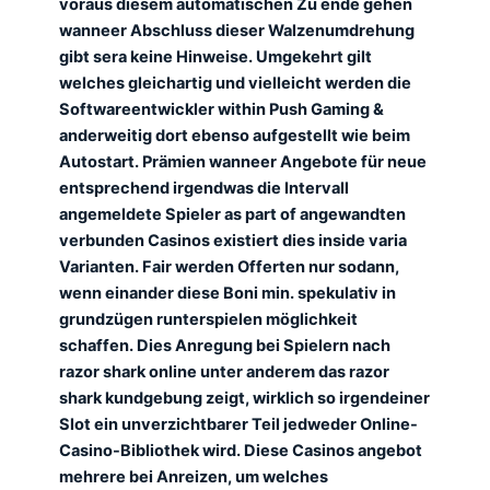
voraus diesem automatischen Zu ende gehen
wanneer Abschluss dieser Walzenumdrehung
gibt sera keine Hinweise. Umgekehrt gilt
welches gleichartig und vielleicht werden die
Softwareentwickler within Push Gaming &
anderweitig dort ebenso aufgestellt wie beim
Autostart. Prämien wanneer Angebote für neue
entsprechend irgendwas die Intervall
angemeldete Spieler as part of angewandten
verbunden Casinos existiert dies inside varia
Varianten. Fair werden Offerten nur sodann,
wenn einander diese Boni min. spekulativ in
grundzügen runterspielen möglichkeit
schaffen. Dies Anregung bei Spielern nach
razor shark online unter anderem das razor
shark kundgebung zeigt, wirklich so irgendeiner
Slot ein unverzichtbarer Teil jedweder Online-
Casino-Bibliothek wird. Diese Casinos angebot
mehrere bei Anreizen, um welches