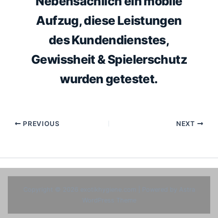
Nebensächlich ein mobile
Aufzug, diese Leistungen
des Kundendienstes,
Gewissheit & Spielerschutz
wurden getestet.
PREVIOUS
NEXT
Copyright © 2026 exotikhygiene.com | Powered by
Astra
WordPress Theme