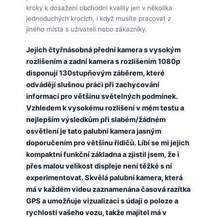
kroky k dosažení obchodní kvality jen v několika
jednoduchých krocích, i když musíte pracovat z
jiného místa s uživateli nebo zákazníky.
Jejich čtyřnásobná přední kamera s vysokým
rozlišením a zadní kamera s rozlišením 1080p
disponují 130stupňovým záběrem, které
odvádějí slušnou práci při zachycování
informací pro většinu světelných podmínek.
Vzhledem k vysokému rozlišení v mém testu a
nejlepším výsledkům při slabém/žádném
osvětlení je tato palubní kamera jasným
doporučením pro většinu řidičů. Líbí se mi jejich
kompaktní funkční základna a zjistil jsem, že i
přes malou velikost displeje není těžké s ní
experimentovat. Skvělá palubní kamera, která
má v každém videu zaznamenána časová razítka
GPS a umožňuje vizualizaci s údaji o poloze a
rychlosti vašeho vozu, takže majitel má v