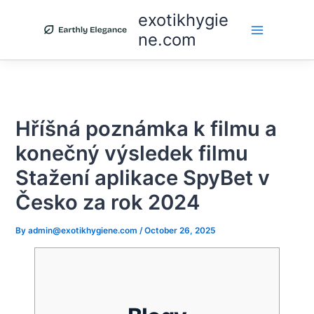
Skip
exotikhygie
to
ne.com
content
Hříšná poznámka k filmu a
konečný výsledek filmu
Stažení aplikace SpyBet v
Česko za rok 2024
By
admin@exotikhygiene.com
/
October 26, 2025