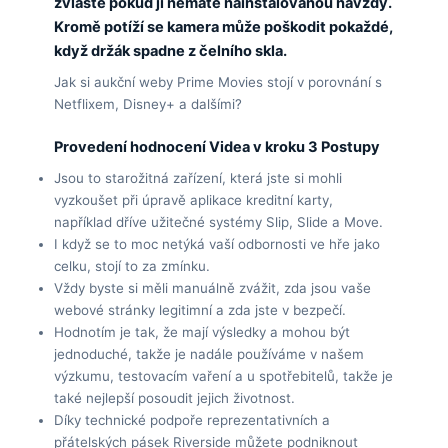
zvláště pokud ji nemáte nainstalovanou navždy.
Kromě potíží se kamera může poškodit pokaždé,
když držák spadne z čelního skla.
Jak si aukční weby Prime Movies stojí v porovnání s
Netflixem, Disney+ a dalšími?
Provedení hodnocení Videa v kroku 3 Postupy
Jsou to starožitná zařízení, která jste si mohli
vyzkoušet při úpravě aplikace kreditní karty,
například dříve užitečné systémy Slip, Slide a Move.
I když se to moc netýká vaší odbornosti ve hře jako
celku, stojí to za zmínku.
Vždy byste si měli manuálně zvážit, zda jsou vaše
webové stránky legitimní a zda jste v bezpečí.
Hodnotím je tak, že mají výsledky a mohou být
jednoduché, takže je nadále používáme v našem
výzkumu, testovacím vaření a u spotřebitelů, takže je
také nejlepší posoudit jejich životnost.
Díky technické podpoře reprezentativních a
přátelských pásek Riverside můžete podniknout