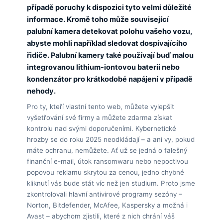
případě poruchy k dispozici tyto velmi důležité
informace. Kromě toho může související
palubní kamera detekovat polohu vašeho vozu,
abyste mohli například sledovat dospívajícího
řidiče. Palubní kamery také používají buď malou
integrovanou lithium-iontovou baterii nebo
kondenzátor pro krátkodobé napájení v případě
nehody.
Pro ty, kteří vlastní tento web, můžete vylepšit
vyšetřování své firmy a můžete zdarma získat
kontrolu nad svými doporučeními. Kybernetické
hrozby se do roku 2025 neodkládají – a ani vy, pokud
máte ochranu, nemůžete. Ať už se jedná o falešný
finanční e-mail, útok ransomwaru nebo nepoctivou
popovou reklamu skrytou za cenou, jedno chybné
kliknutí vás bude stát víc než jen studium. Proto jsme
zkontrolovali hlavní antivirové programy sezóny –
Norton, Bitdefender, McAfee, Kaspersky a možná i
Avast – abychom zjistili, které z nich chrání váš