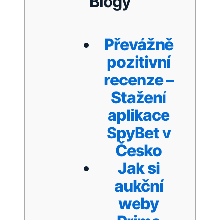
Blogy
Převážně
pozitivní
recenze –
Stažení
aplikace
SpyBet v
Česko
Jak si
aukční
weby