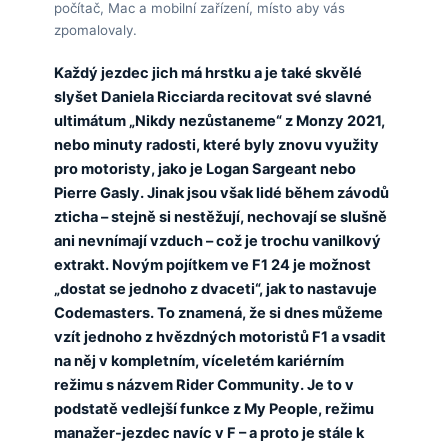
počítač, Mac a mobilní zařízení, místo aby vás
zpomalovaly.
Každý jezdec jich má hrstku a je také skvělé
slyšet Daniela Ricciarda recitovat své slavné
ultimátum „Nikdy nezůstaneme“ z Monzy 2021,
nebo minuty radosti, které byly znovu využity
pro motoristy, jako je Logan Sargeant nebo
Pierre Gasly. Jinak jsou však lidé během závodů
zticha – stejně si nestěžují, nechovají se slušně
ani nevnímají vzduch – což je trochu vanilkový
extrakt. Novým pojítkem ve F1 24 je možnost
„dostat se jednoho z dvaceti“, jak to nastavuje
Codemasters. To znamená, že si dnes můžeme
vzít jednoho z hvězdných motoristů F1 a vsadit
na něj v kompletním, víceletém kariérním
režimu s názvem Rider Community. Je to v
podstatě vedlejší funkce z My People, režimu
manažer-jezdec navíc v F – a proto je stále k