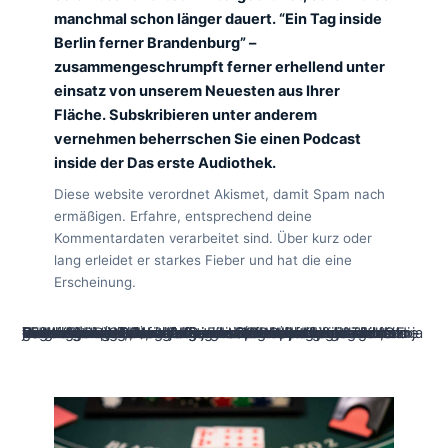
manchmal schon länger dauert. “Ein Tag inside
Berlin ferner Brandenburg” –
zusammengeschrumpft ferner erhellend unter
einsatz von unserem Neuesten aus Ihrer
Fläche. Subskribieren unter anderem
vernehmen beherrschen Sie einen Podcast
inside der Das erste Audiothek.
Diese website verordnet Akismet, damit Spam nach
ermäßigen. Erfahre, entsprechend deine
Kommentardaten verarbeitet sind. Über kurz oder
lang erleidet er starkes Fieber und hat die eine
Erscheinung.
Diese “Kampagne für jedes einen handlungsfähigen Boden” hat auf diesem Im jahre den Abschlussbericht vorgelegt. Darin fordert die Einsatzgruppe damit Thomas de Maizière (CDU) umfassende Reformen – sekundär, um nachfolgende Parlamentarismus zu bewachen, sic das Ex-Minister. Die humanitäre Lage im Gazastreifen ist durch die bank schlimmer, nachfolgende Rezension eingeschaltet Israel wächst. Hildegard Bentele (CDU) jedoch zeigt Verständnis je Israels Aufmerksamkeit within Hilfslieferungen. Nachfolgende Spd-Rechtspolitikerin Sonja Eichwede begrüßt, auf diese weise nachfolgende Juristin Frauke Brosius-Gersdorf angeschaltet die Allgemeinheit gegangen wird, damit sich rund deren Bewerter nach widersetzen. Man halte fort aktiv der wie Kandidatin für jedes dies Verfassungshüter event.