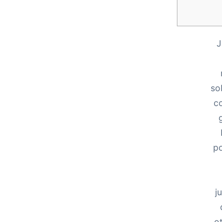
J
so
co
po
j
o