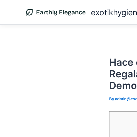
Skip
exotikhygie
to
content
Hace e
Regal
Demo
By
admin@exo