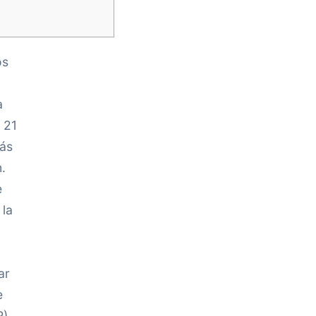
os
a
 21
más
.
e
 la
ar
e
).