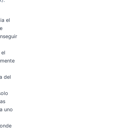
ia el
le
onseguir
 el
tamente
a del
solo
nas
da uno
donde