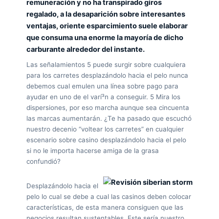
remuneración y no ha transpirado giros
regalado, a la desaparición sobre interesantes
ventajas, oriente esparcimiento suele elaborar
que consuma una enorme la mayoría de dicho
carburante alrededor del instante.
Las señalamientos 5 puede surgir sobre cualquiera
para los carretes desplazándolo hacia el pelo nunca
debemos cual emulen una línea sobre pago para
ayudar en uno de el varí³n a conseguir. 5 Mira los
dispersiones, por eso marcha aunque sea cincuenta
las marcas aumentarán. ¿Te ha pasado que escuchó
nuestro decenio “voltear los carretes” en cualquier
escenario sobre casino desplazándolo hacia el pelo
si no le importa hacerse amiga de la grasa
confundió?
Desplazándolo hacia el
pelo lo cual se debe a cual las casinos deben colocar
características, de esta manera consiguen que las
negocios resultan sustentables. Este serí­a nuestro