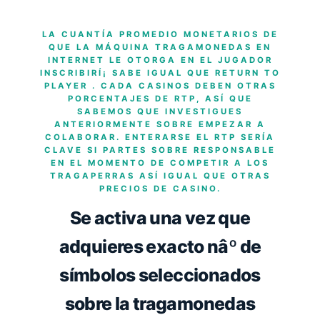
LA CUANTÍA PROMEDIO MONETARIOS DE
QUE LA MÁQUINA TRAGAMONEDAS EN
INTERNET LE OTORGA EN EL JUGADOR
INSCRIBIRÍ¡ SABE IGUAL QUE RETURN TO
PLAYER . CADA CASINOS DEBEN OTRAS
PORCENTAJES DE RTP, ASÍ QUE
SABEMOS QUE INVESTIGUES
ANTERIORMENTE SOBRE EMPEZAR A
COLABORAR. ENTERARSE EL RTP SERÍ­A
CLAVE SI PARTES SOBRE RESPONSABLE
EN EL MOMENTO DE COMPETIR A LOS
TRAGAPERRAS ASÍ­ IGUAL QUE OTRAS
PRECIOS DE CASINO.
Se activa una vez que
adquieres exacto nâº de
símbolos seleccionados
sobre la tragamonedas