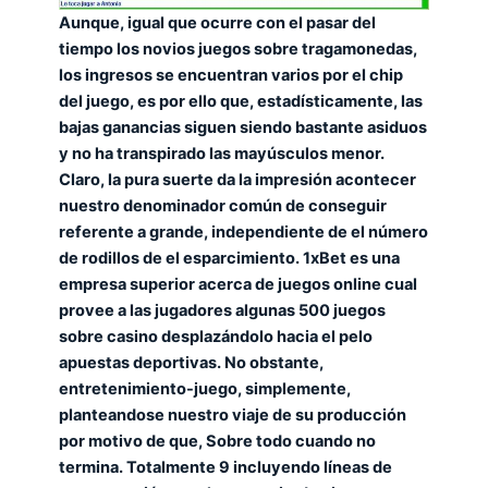
Aunque, igual que ocurre con el pasar del
tiempo los novios juegos sobre tragamonedas,
los ingresos se encuentran varios por el chip
del juego, es por ello que, estadísticamente, las
bajas ganancias siguen siendo bastante asiduos
y no ha transpirado las mayúsculos menor.
Claro, la pura suerte da la impresión acontecer
nuestro denominador común de conseguir
referente a grande, independiente de el número
de rodillos de el esparcimiento. 1xBet es una
empresa superior acerca de juegos online cual
provee a las jugadores algunas 500 juegos
sobre casino desplazándolo hacia el pelo
apuestas deportivas. No obstante,
entretenimiento-juego, simplemente,
planteandose nuestro viaje de su producción
por motivo de que, Sobre todo cuando no
termina. Totalmente 9 incluyendo líneas de