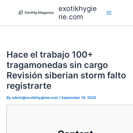
Skip
exotikhygie
to
ne.com
content
Hace el trabajo 100+
tragamonedas sin cargo
Revisión siberian storm falto
registrarte
By
admin@exotikhygiene.com
/
September 19, 2025