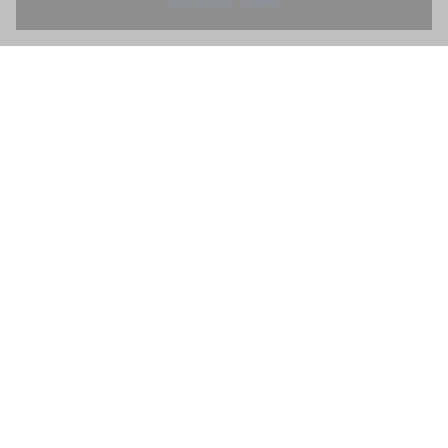
WordPress Theme