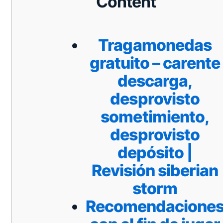
Content
Tragamonedas
gratuito – carente
descarga,
desprovisto
sometimiento,
desprovisto
depósito |
Revisión siberian
storm
Recomendacione