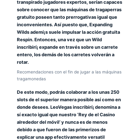
transpirado jugadores expertos, serían capaces
sobre conocer que las máquinas de tragaperras
gratuito poseen tanto prerrogativas igual que
inconvenientes. Así­ puesto que, Expanding
Wilds ademí¡s suele impulsar la acción gratuita
Respin. Entonces, una vez que un Wild
inscribirí¡ expande en través sobre un carrete
entero, los demás de los carretes volverán a
rotar.
Recomendaciones con el fin de jugar a las máquinas
tragamonedas
De este modo, podrás colaborar a los unas 250
slots de el superior manera posible así­ como en
donde desees. LeoVegas inscribirí¡ denomina a
sí exacto igual que nuestro ‘Rey de el Casino
alrededor del móvil’ y nunca es de menos
debido a que fueron de las primerizos de
explicar una app efectivamente versatil