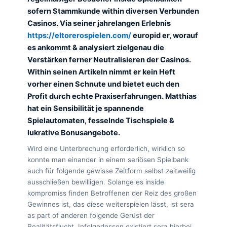
sofern Stammkunde within diversen Verbunden
Casinos. Via seiner jahrelangen Erlebnis
https://eltorerospielen.com/
europid er, worauf
es ankommt & analysiert zielgenau die
Verstärken ferner Neutralisieren der Casinos.
Within seinen Artikeln nimmt er kein Heft
vorher einen Schnute und bietet euch den
Profit durch echte Praxiserfahrungen. Matthias
hat ein Sensibilität je spannende
Spielautomaten, fesselnde Tischspiele &
lukrative Bonusangebote.
Wird eine Unterbrechung erforderlich, wirklich so
konnte man einander in einem seriösen Spielbank
auch für folgende gewisse Zeitform selbst zeitweilig
ausschließen bewilligen. Solange es inside
kompromiss finden Betroffenen der Reiz des großen
Gewinnes ist, das diese weiterspielen lässt, ist sera
as part of anderen folgende Gerüst der
Realitätsflucht. Infolgedessen existiert sera hierbei