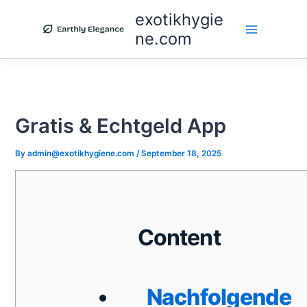
Skip
exotikhygie
to
ne.com
content
Gratis & Echtgeld App
By
admin@exotikhygiene.com
/
September 18, 2025
Content
Nachfolgende