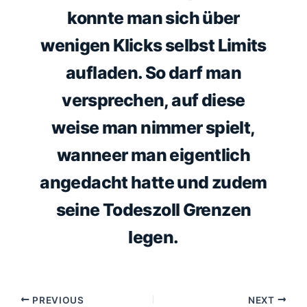
konnte man sich über
wenigen Klicks selbst Limits
aufladen. So darf man
versprechen, auf diese
weise man nimmer spielt,
wanneer man eigentlich
angedacht hatte und zudem
seine Todeszoll Grenzen
legen.
PREVIOUS
NEXT