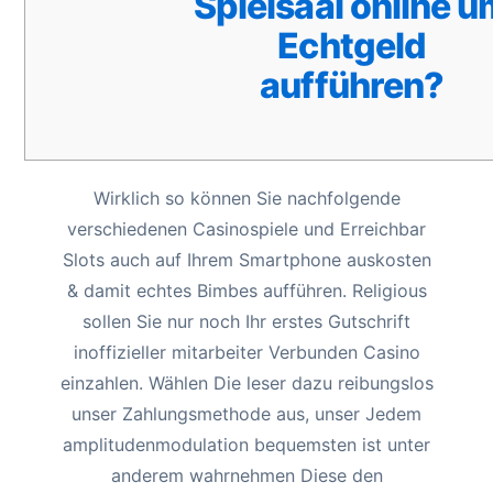
Spielsaal online u
Echtgeld
aufführen?
Wirklich so können Sie nachfolgende
verschiedenen Casinospiele und Erreichbar
Slots auch auf Ihrem Smartphone auskosten
& damit echtes Bimbes aufführen. Religious
sollen Sie nur noch Ihr erstes Gutschrift
inoffizieller mitarbeiter Verbunden Casino
einzahlen. Wählen Die leser dazu reibungslos
unser Zahlungsmethode aus, unser Jedem
amplitudenmodulation bequemsten ist unter
anderem wahrnehmen Diese den