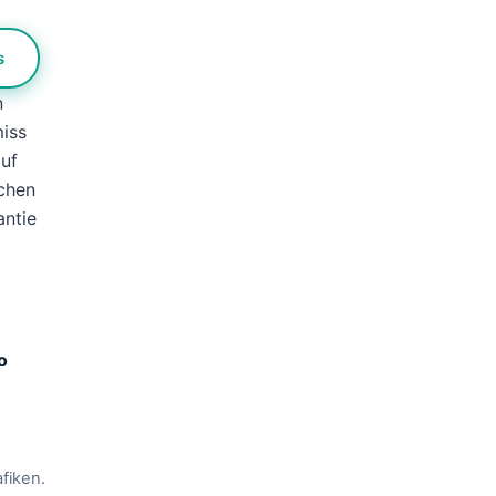
s
n
miss
uf
ichen
antie
o
fiken.