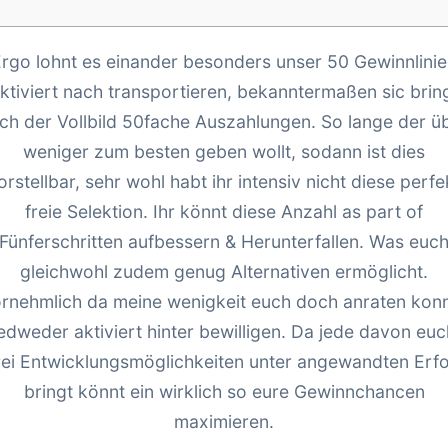
rgo lohnt es einander besonders unser 50 Gewinnlini
ktiviert nach transportieren, bekanntermaßen sic brin
ch der Vollbild 50fache Auszahlungen. So lange der ü
weniger zum besten geben wollt, sodann ist dies
orstellbar, sehr wohl habt ihr intensiv nicht diese perfe
freie Selektion. Ihr könnt diese Anzahl as part of
Fünferschritten aufbessern & Herunterfallen. Was euc
gleichwohl zudem genug Alternativen ermöglicht.
rnehmlich da meine wenigkeit euch doch anraten kon
jedweder aktiviert hinter bewilligen. Da jede davon euc
rei Entwicklungsmöglichkeiten unter angewandten Erfo
bringt könnt ein wirklich so eure Gewinnchancen
maximieren.