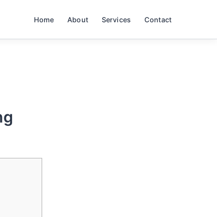
Home
About
Services
Contact
ng