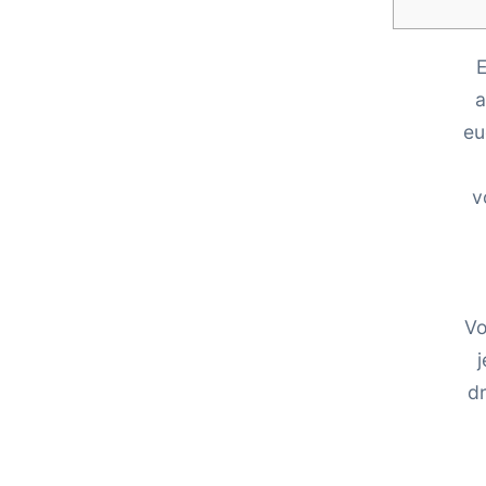
E
a
eu
v
Vo
d