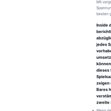
Mit ver
Spannung
besten 
Inside 
bericht
abzügli
jedes S
vorhabe
umsetze
können,
dieses 
Spielsa
zeigen 
Bares h
verstän
zweite 
Wenn der