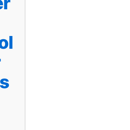
er
ol
r
s