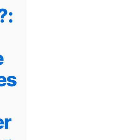
?:
e
es
er