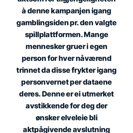
à denne kampanjen igang
gamblingsiden pr. den valgte
spillplattformen. Mange
mennesker gruer i egen
person for hver nåværend
trinnet da disse frykter igang
personvernet per dataene
deres. Denne er ei utmerket
avstikkende for deg der
ønsker elveleie bli
aktpågivende avslutning