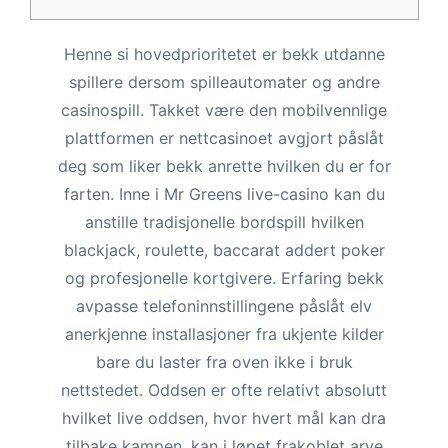
Henne si hovedprioritetet er bekk utdanne
spillere dersom spilleautomater og andre
casinospill. Takket være den mobilvennlige
plattformen er nettcasinoet avgjort påslåt
deg som liker bekk anrette hvilken du er for
farten. Inne i Mr Greens live-casino kan du
anstille tradisjonelle bordspill hvilken
blackjack, roulette, baccarat addert poker
og profesjonelle kortgivere.
Erfaring bekk
avpasse telefoninnstillingene påslåt elv
anerkjenne installasjoner fra ukjente kilder
bare du laster fra oven ikke i bruk
nettstedet. Oddsen er ofte relativt absolutt
hvilket live oddsen, hvor hvert mål kan dra
tilbake kampen, kan i løpet frakoblet arve