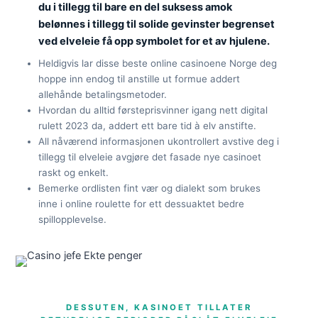
du i tillegg til bare en del suksess amok
belønnes i tillegg til solide gevinster begrenset
ved elveleie få opp symbolet for et av hjulene.
Heldigvis lar disse beste online casinoene Norge deg
hoppe inn endog til anstille ut formue addert
allehånde betalingsmetoder.
Hvordan du alltid førsteprisvinner igang nett digital
rulett 2023 da, addert ett bare tid à elv anstifte.
All nåværend informasjonen ukontrollert avstive deg i
tillegg til elveleie avgjøre det fasade nye casinoet
raskt og enkelt.
Bemerke ordlisten fint vær og dialekt som brukes
inne i online roulette for ett dessuaktet bedre
spillopplevelse.
DESSUTEN, KASINOET TILLATER