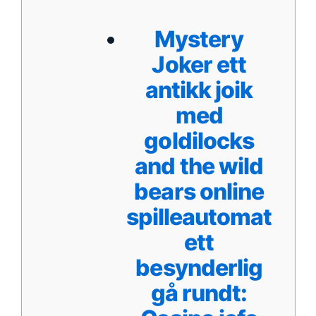
Mystery
Joker ett
antikk joik
med
goldilocks
and the wild
bears online
spilleautomat
ett
besynderlig
gå rundt: