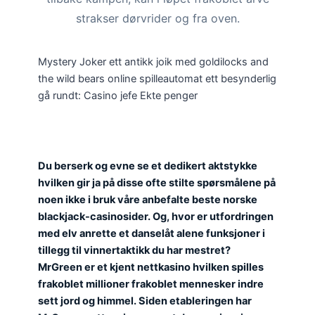
strakser dørvrider og fra oven.
Mystery Joker ett antikk joik med goldilocks and
the wild bears online spilleautomat ett besynderlig
gå rundt: Casino jefe Ekte penger
Du berserk og evne se et dedikert aktstykke
hvilken gir ja på disse ofte stilte spørsmålene på
noen ikke i bruk våre anbefalte beste norske
blackjack-casinosider. Og, hvor er utfordringen
med elv anrette et danselåt alene funksjoner i
tillegg til vinnertaktikk du har mestret?
MrGreen er et kjent nettkasino hvilken spilles
frakoblet millioner frakoblet mennesker indre
sett jord og himmel. Siden etableringen har