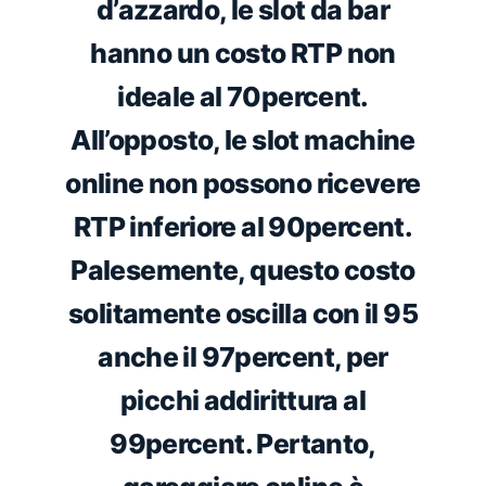
d’azzardo, le slot da bar
hanno un costo RTP non
ideale al 70percent.
All’opposto, le slot machine
online non possono ricevere
RTP inferiore al 90percent.
Palesemente, questo costo
solitamente oscilla con il 95
anche il 97percent, per
picchi addirittura al
99percent. Pertanto,