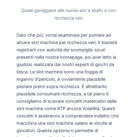
Quale gareggiare alle nuove slot a sbafo o con
ricchezza veri
Dato che poi, vorrai esaminare per puntare ad
alcune slot machine per ricchezza veri, ti basterà
registrarti con autorità dei scompiglio sicuri
presenti nella nostra homepage, poi aver letto la
giudizio realizzata dai nostri esperti di giochi da
bisca. Le slot machine sono una foggia di
inganno d’pericolo, è ovviamente plausibile
pestare premi sopra ricchezza. È altrettanto
plausibile consumare ricchezza, a tal piano ti
consigliamo di scavare concetti matematici delle
slot machine come RTP ancora Volatilità. Questi
concetti ti aiuteranno a comprendere indietro che
macchina una slot machine salario le vincite ai
giocatori. Questa opzione ti permette di