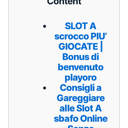
Content
SLOT A
scrocco PIU’
GIOCATE |
Bonus di
benvenuto
playoro
Consigli a
Gareggiare
alle Slot A
sbafo Online