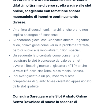
difatti moltissime diverse scelta a agire alle slot
online, scegliendo con tematiche ancora
meccaniche di incontro continuamente
diverse.
L’maniera di questi nomi, marchi, anche brand non
implica sostegno nè consenso.
SI ricordano giochi che Cleopatra ancora Regnante
Mida, coinvolgenti come verso la problema trattata,
però di nuovo a le innovative funzioni speciali.
Un seguente lato centrale come consente di
registrare le slot è concesso da paio parametri
ovvero il Restringimento al giocatore (RTP) anche
la volatilità della slot (Alta, Mass media, Bassa).
Indi aver giocato a un po’, Roberto si rese
competenza di quanto fosse diventato appassionato
dalle slot gratuite.
Consigli a Gareggiare alle Slot A sbafo Online
Senza Download di nuovo In assenza di