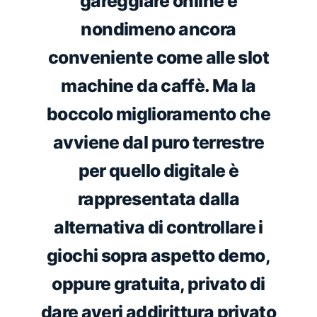
gareggiare online è
nondimeno ancora
conveniente come alle slot
machine da caffè. Ma la
boccolo miglioramento che
avviene dal puro terrestre
per quello digitale è
rappresentata dalla
alternativa di controllare i
giochi sopra aspetto demo,
oppure gratuita, privato di
dare averi addirittura privato