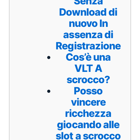
Senza
Download di
nuovo In
assenza di
Registrazione
Cos’è una
VLT A
scrocco?
Posso
vincere
ricchezza
giocando alle
slot a scrocco