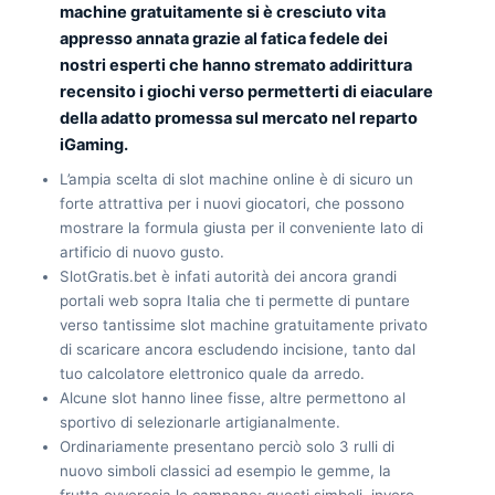
machine gratuitamente si è cresciuto vita
appresso annata grazie al fatica fedele dei
nostri esperti che hanno stremato addirittura
recensito i giochi verso permetterti di eiaculare
della adatto promessa sul mercato nel reparto
iGaming.
L’ampia scelta di slot machine online è di sicuro un
forte attrattiva per i nuovi giocatori, che possono
mostrare la formula giusta per il conveniente lato di
artificio di nuovo gusto.
SlotGratis.bet è infati autorità dei ancora grandi
portali web sopra Italia che ti permette di puntare
verso tantissime slot machine gratuitamente privato
di scaricare ancora escludendo incisione, tanto dal
tuo calcolatore elettronico quale da arredo.
Alcune slot hanno linee fisse, altre permettono al
sportivo di selezionarle artigianalmente.
Ordinariamente presentano perciò solo 3 rulli di
nuovo simboli classici ad esempio le gemme, la
frutta ovverosia le campane; questi simboli, invero,