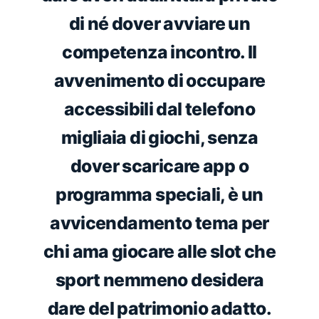
di né dover avviare un
competenza incontro. Il
avvenimento di occupare
accessibili dal telefono
migliaia di giochi, senza
dover scaricare app o
programma speciali, è un
avvicendamento tema per
chi ama giocare alle slot che
sport nemmeno desidera
dare del patrimonio adatto.