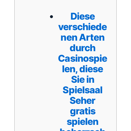
Diese
verschiede
nen Arten
durch
Casinospie
len, diese
Sie in
Spielsaal
Seher
gratis
spielen