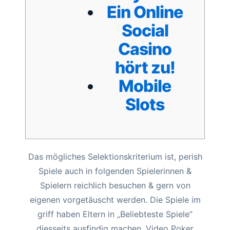
Ein Online
Social
Casino
hört zu!
Mobile
Slots
Das mögliches Selektionskriterium ist, perish
Spiele auch in folgenden Spielerinnen &
Spielern reichlich besuchen & gern von
eigenen vorgetäuscht werden. Die Spiele im
griff haben Eltern in „Beliebteste Spiele”
diesseits ausfindig machen. Video Poker