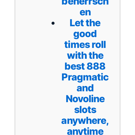
beherrsch
en
Let the
good
times roll
with the
best 888
Pragmatic
and
Novoline
slots
anywhere,
anytime