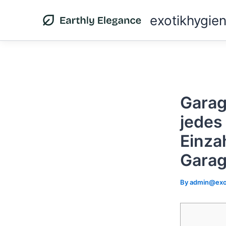
Skip
exotikhygie
to
content
Garag
jedes
Einza
Garag
By
admin@exo