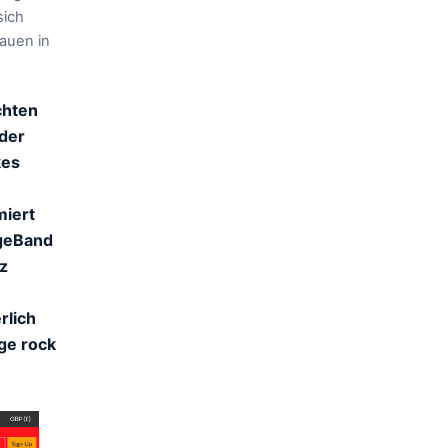
sich
rauen in
chten
 der
kes
miert
ageBand
z
rlich
ge rock