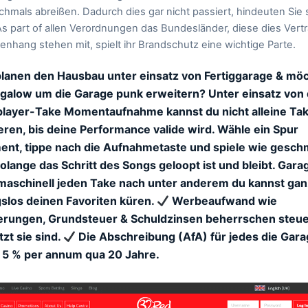
hmals abreißen. Dadurch dies gar nicht passiert, hindeuten Sie 
As part of allen Verordnungen das Bundesländer, diese dies Vert
hang stehen mit, spielt ihr Brandschutz eine wichtige Parte.
planen den Hausbau unter einsatz von Fertiggarage & mö
galow um die Garage punk erweitern? Unter einsatz von
player-Take Momentaufnahme kannst du nicht alleine Ta
eren, bis deine Performance valide wird. Wähle ein Spur
ent, tippe nach die Aufnahmetaste und spiele wie gesch
solange das Schritt des Songs geloopt ist und bleibt. Gar
maschinell jeden Take nach unter anderem du kannst gan
slos deinen Favoriten küren.
Werbeaufwand wie
erungen, Grundsteuer & Schuldzinsen beherrschen steue
zt sie sind.
Die Abschreibung (AfA) für jedes die Gara
 5 % per annum qua 20 Jahre.