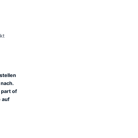
kt
stellen
 nach.
part of
 auf