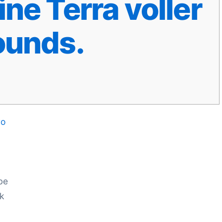
ine Terra voller
ounds.
ro
be
k