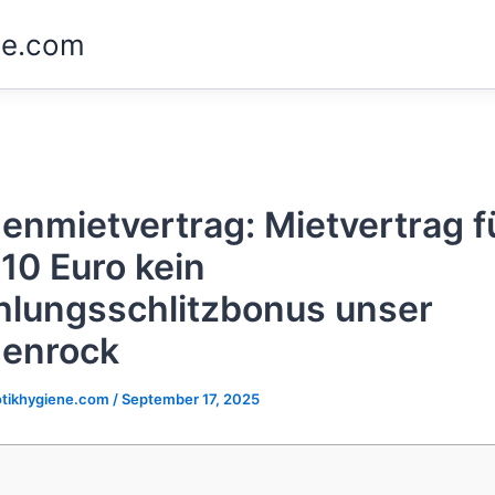
ne.com
enmietvertrag: Mietvertrag f
 10 Euro kein
hlungsschlitzbonus unser
enrock
tikhygiene.com
/
September 17, 2025