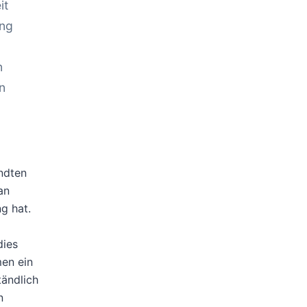
it
ung
n
n
ndten
an
g hat.
dies
men ein
tändlich
n