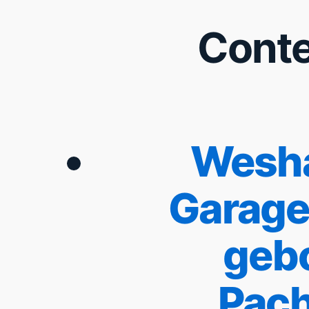
Cont
Wesha
Garage
geb
Pach