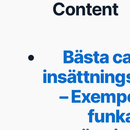
Content
Bästa c
insättnin
– Exempe
funk