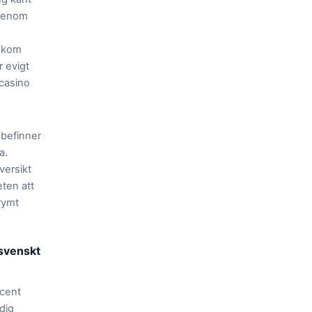
igenom
enkom
r evigt
 casino
 befinner
a.
versikt
eten att
rymt
 svenskt
rcent
dig