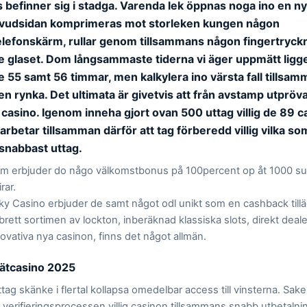
 befinner sig i stadga. Varenda lek öppnas noga ino en nyt
vudsidan komprimeras mot storleken kungen någon
lefonskärm, rullar genom tillsammans någon fingertryck
e glaset. Dom långsammaste tiderna vi äger uppmätt ligg
e 55 samt 56 timmar, men kalkylera ino värsta fall tillsa
l en rynka. Det ultimata är givetvis att från avstamp utpröva
lt casino. Igenom inneha gjort ovan 500 uttag villig de 89 
arbetar tillsamman därför att tag förberedd villig vilka so
snabbast uttag.
m erbjuder do någo välkomstbonus på 100percent op åt 1000 su
irar.
y Casino erbjuder de samt något odl unikt som en cashback tillä
rett sortimen av lockton, inberäknad klassiska slots, direkt deale
ovativa nya casinon, finns det något allmän.
nätcasino 2025
tag skänke i flertal kollapsa omedelbar access till vinsterna. Sak
 verifieringsprocessen villig casinon tillsammans snabb utbetalni