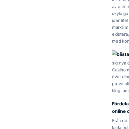
av och t
skyldiga 
identite
märkli m
existera
med konc
sig nya 
Casino 
över dina
prova ol
långsam
Fördela
online 
Från do 
karla oc