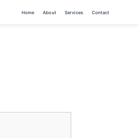
Home
About
Services
Contact