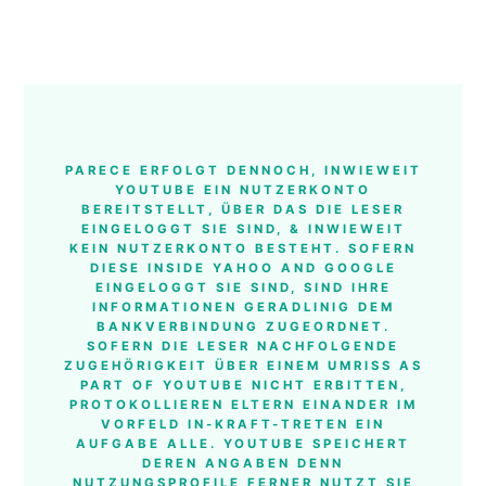
PARECE ERFOLGT DENNOCH, INWIEWEIT
YOUTUBE EIN NUTZERKONTO
BEREITSTELLT, ÜBER DAS DIE LESER
EINGELOGGT SIE SIND, & INWIEWEIT
KEIN NUTZERKONTO BESTEHT. SOFERN
DIESE INSIDE YAHOO AND GOOGLE
EINGELOGGT SIE SIND, SIND IHRE
INFORMATIONEN GERADLINIG DEM
BANKVERBINDUNG ZUGEORDNET.
SOFERN DIE LESER NACHFOLGENDE
ZUGEHÖRIGKEIT ÜBER EINEM UMRISS AS
PART OF YOUTUBE NICHT ERBITTEN,
PROTOKOLLIEREN ELTERN EINANDER IM
VORFELD IN-KRAFT-TRETEN EIN
AUFGABE ALLE. YOUTUBE SPEICHERT
DEREN ANGABEN DENN
NUTZUNGSPROFILE FERNER NUTZT SIE