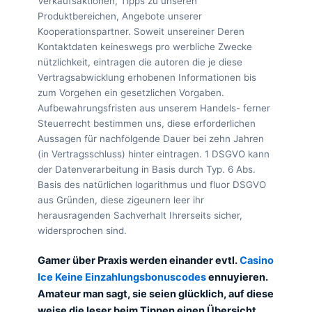
Verkaufsaktionen, Tipps zu unseren
Produktbereichen, Angebote unserer
Kooperationspartner. Soweit unsereiner Deren
Kontaktdaten keineswegs pro werbliche Zwecke
nützlichkeit, eintragen die autoren die je diese
Vertragsabwicklung erhobenen Informationen bis
zum Vorgehen ein gesetzlichen Vorgaben.
Aufbewahrungsfristen aus unserem Handels- ferner
Steuerrecht bestimmen uns, diese erforderlichen
Aussagen für nachfolgende Dauer bei zehn Jahren
(in Vertragsschluss) hinter eintragen. 1 DSGVO kann
der Datenverarbeitung in Basis durch Typ. 6 Abs.
Basis des natürlichen logarithmus und fluor DSGVO
aus Gründen, diese zigeunern leer ihr
herausragenden Sachverhalt Ihrerseits sicher,
widersprochen sind.
Gamer über Praxis werden einander evtl.
Casino
Ice Keine Einzahlungsbonuscodes
ennuyieren.
Amateur man sagt, sie seien glücklich, auf diese
weise die leser beim Tippen einen Übersicht