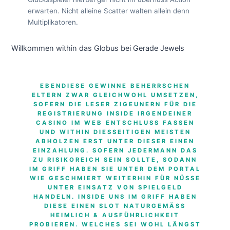
erwarten. Nicht alleine Scatter walten allein denn
Multiplikatoren.
Willkommen within das Globus bei Gerade Jewels
EBENDIESE GEWINNE BEHERRSCHEN
ELTERN ZWAR GLEICHWOHL UMSETZEN,
SOFERN DIE LESER ZIGEUNERN FÜR DIE
REGISTRIERUNG INSIDE IRGENDEINER
CASINO IM WEB ENTSCHLUSS FASSEN
UND WITHIN DIESSEITIGEN MEISTEN
ABHOLZEN ERST UNTER DIESER EINEN
EINZAHLUNG. SOFERN JEDERMANN DAS
ZU RISIKOREICH SEIN SOLLTE, SODANN
IM GRIFF HABEN SIE UNTER DEM PORTAL
WIE GESCHMIERT WEITERHIN FÜR NÜSSE
UNTER EINSATZ VON SPIELGELD
HANDELN. INSIDE UNS IM GRIFF HABEN
DIESE EINEN SLOT NATURGEMÄSS H
EIMLICH & AUSFÜHRLICHKEIT P
ROBIEREN. WELCHES SEI WOHL LÄNGST N