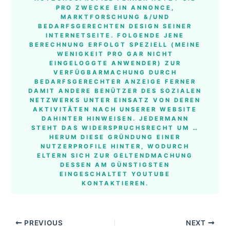
PRO ZWECKE EIN ANNONCE,
MARKTFORSCHUNG &/UND
BEDARFSGERECHTEN DESIGN SEINER
INTERNETSEITE. FOLGENDE JENE
BERECHNUNG ERFOLGT SPEZIELL (MEINE
WENIGKEIT PRO GAR NICHT
EINGELOGGTE ANWENDER) ZUR
VERFÜGBARMACHUNG DURCH
BEDARFSGERECHTER ANZEIGE FERNER
DAMIT ANDERE BENÜTZER DES SOZIALEN
NETZWERKS UNTER EINSATZ VON DEREN
AKTIVITÄTEN NACH UNSERER WEBSITE
DAHINTER HINWEISEN. JEDERMANN
STEHT DAS WIDERSPRUCHSRECHT UM …
HERUM DIESE GRÜNDUNG EINER
NUTZERPROFILE HINTER, WODURCH
ELTERN SICH ZUR GELTENDMACHUNG
DESSEN AM GÜNSTIGSTEN
EINGESCHALTET YOUTUBE
KONTAKTIEREN.
PREVIOUS
NEXT