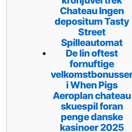
kronjuvel trek
Chateau Ingen
depositum Tasty
Street
Spilleautomat
De lin oftest
fornuftige
velkomstbonusse
i When Pigs
Aeroplan chateau
skuespil foran
penge danske
kasinoer 2025