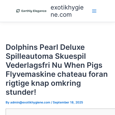
Skip
exotikhygie
to
ne.com
content
Dolphins Pearl Deluxe
Spilleautoma Skuespil
Vederlagsfri Nu When Pigs
Flyvemaskine chateau foran
rigtige knap omkring
stunder!
By
admin@exotikhygiene.com
/
September 18, 2025