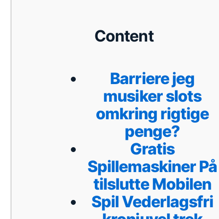
Content
Barriere jeg
musiker slots
omkring rigtige
penge?
Gratis
Spillemaskiner På
tilslutte Mobilen
Spil Vederlagsfri