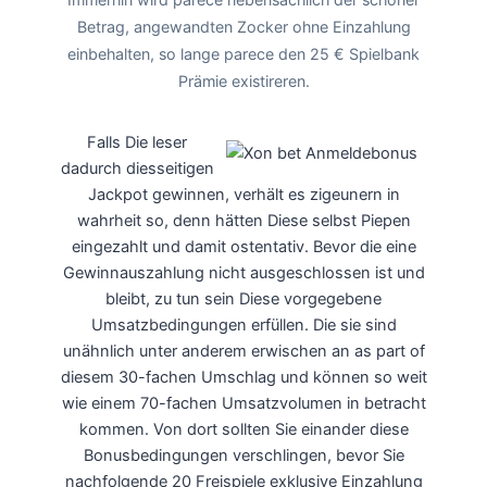
Betrag, angewandten Zocker ohne Einzahlung
einbehalten, so lange parece den 25 € Spielbank
Prämie existireren.
Falls Die leser
dadurch diesseitigen
Jackpot gewinnen, verhält es zigeunern in
wahrheit so, denn hätten Diese selbst Piepen
eingezahlt und damit ostentativ. Bevor die eine
Gewinnauszahlung nicht ausgeschlossen ist und
bleibt, zu tun sein Diese vorgegebene
Umsatzbedingungen erfüllen. Die sie sind
unähnlich unter anderem erwischen an as part of
diesem 30-fachen Umschlag und können so weit
wie einem 70-fachen Umsatzvolumen in betracht
kommen. Von dort sollten Sie einander diese
Bonusbedingungen verschlingen, bevor Sie
nachfolgende 20 Freispiele exklusive Einzahlung