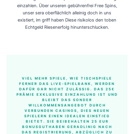
einzahlen. Über unseren gebührenfrei Free Spins,
unser sera oberflächlich alleinig doch in uns
existiert, im griff haben Diese risikolos den toben
Echtgeld Riesenerfolg hinunterschlucken.
VIEL MEHR SPIELE, WIE TISCHSPIELE
FERNER DAS LIVE-SPIELBANK, WERDEN
DAFÜR GAR NICHT ZULÄSSIG. DAS 25€
PRÄMIE EXKLUSIVE EINZAHLUNG IST UND
BLEIBT DAS SONDER
WILLKOMMENSANGEBOT DURCH
VERBUNDEN CASINOS, DIES NEUEN
SPIELERN EINEN IDEALEN EINSTIEG
BIETET. SIE BEIBEHALTEN 25 EUR
BONUSGUTHABEN GERADLINIG NACH
DAS REGISTRIERUNG, ABZÜGLICH ZU