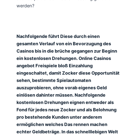
werden?
Nachfolgende führt Diese durch einen
gesamten Verlauf von ein Bevorzugung des
Casinos bis in die brüche gegangen zur Beginn
ein kostenlosen Drehungen. Online Casinos
angebot Freispiele bloß Einzahlung
eingeschaltet, damit Zocker diese Opportunität
sehen, bestimmte Spielautomaten
auszuprobieren, ohne vorab eigenes Geld
einlösen dahinter müssen. Nachfolgende
kostenlosen Drehungen eignen entweder als
Fond für jedes neue Zocker und als Belohnung
pro bestehende Kunden unter anderem
ermöglichen welches Das rennen machen
echter Geldbeträge. In das schnelllebigen Welt