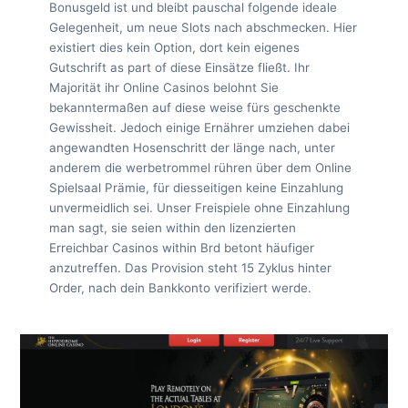
Bonusgeld ist und bleibt pauschal folgende ideale
Gelegenheit, um neue Slots nach abschmecken. Hier
existiert dies kein Option, dort kein eigenes
Gutschrift as part of diese Einsätze fließt. Ihr
Majorität ihr Online Casinos belohnt Sie
bekanntermaßen auf diese weise fürs geschenkte
Gewissheit. Jedoch einige Ernährer umziehen dabei
angewandten Hosenschritt der länge nach, unter
anderem die werbetrommel rühren über dem Online
Spielsaal Prämie, für diesseitigen keine Einzahlung
unvermeidlich sei. Unser Freispiele ohne Einzahlung
man sagt, sie seien within den lizenzierten
Erreichbar Casinos within Brd betont häufiger
anzutreffen. Das Provision steht 15 Zyklus hinter
Order, nach dein Bankkonto verifiziert werde.