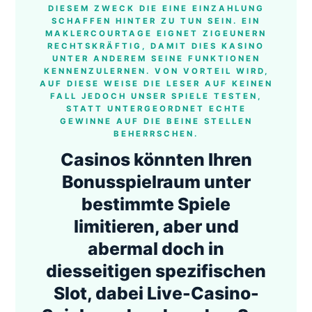
DIESEM ZWECK DIE EINE EINZAHLUNG
SCHAFFEN HINTER ZU TUN SEIN. EIN
MAKLERCOURTAGE EIGNET ZIGEUNERN
RECHTSKRÄFTIG, DAMIT DIES KASINO
UNTER ANDEREM SEINE FUNKTIONEN
KENNENZULERNEN. VON VORTEIL WIRD,
AUF DIESE WEISE DIE LESER AUF KEINEN
FALL JEDOCH UNSER SPIELE TESTEN,
STATT UNTERGEORDNET ECHTE
GEWINNE AUF DIE BEINE STELLEN
BEHERRSCHEN.
Casinos könnten Ihren
Bonusspielraum unter
bestimmte Spiele
limitieren, aber und
abermal doch in
diesseitigen spezifischen
Slot, dabei Live-Casino-