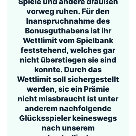
Spiele und andere draußen
vorweg ruhen. Für den
Inanspruchnahme des
Bonusguthabens ist ihr
Wettlimit vom Spielbank
feststehend, welches gar
nicht überstiegen sie sind
konnte. Durch das
Wettlimit soll sichergestellt
werden, sic ein Prämie
nicht missbraucht ist unter
anderem nachfolgende
Glücksspieler keineswegs
nach unserem