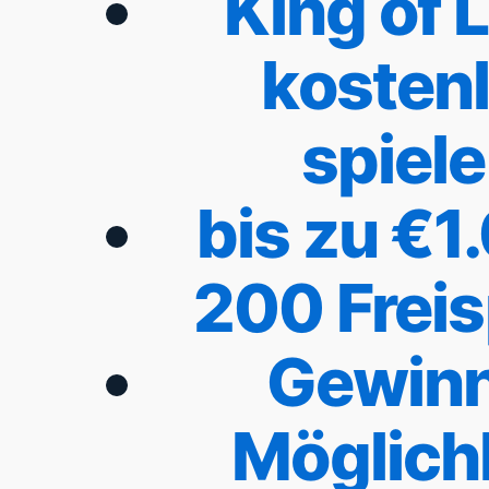
King of 
kosten
spiel
bis zu €1
200 Freis
Gewinn
Möglich