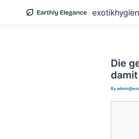
Skip
exotikhygie
to
content
Die g
damit
By
admin@exo