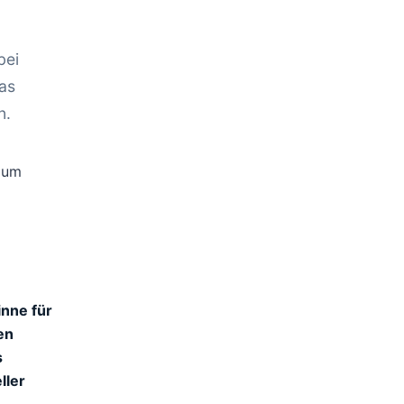
bei
 as
n.
zum
inne für
en
s
ller