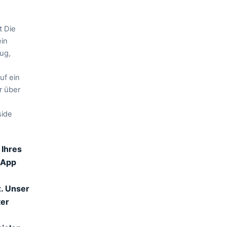
t Die
ein
ug,
uf ein
r über
side
 Ihres
 App
. Unser
ter