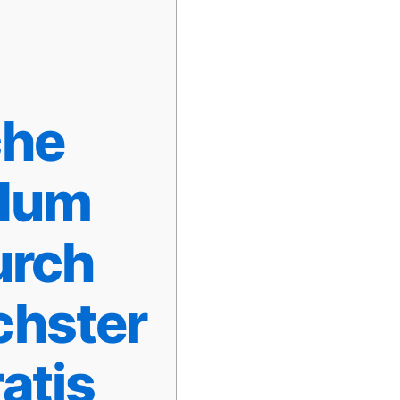
che
dum
urch
hster
atis