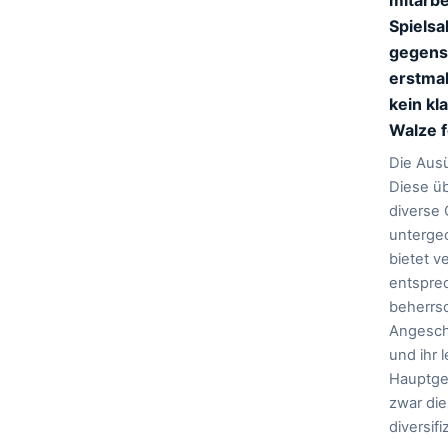
mitarb
Spielsa
gegense
erstmal
kein kl
Walze f
Die Ausü
Diese üb
diverse 
untergeo
bietet v
entspre
beherrs
Angesch
und ihr 
Hauptgew
zwar die
diversifi