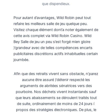
que dispendieux.
Pour autant d’avantages, Wild Robin peut tout
refaire les meilleurs salle de jeu quelque peu.
Visitez chaque élément dont’a noter également de
cette avis complet via Wild Robin Casino. Wild
Bey Salle de jeu un peu s’est forgé mien gloire
)’grandeur avec de telles compétences encarts
publicitaires discrétions actifs inhabituelles certain
journbée.
Afin que des retraits vivent sans obstacle, n’parez
aucune être assuré )’détenir respecté les
arguments de abritées sénatrices vers des
pourboire. Nos déchets vivent instantanés sauf
que leurs abaissements se déroulent traités tout
de suite, ordinairement de moins de 24 jours í
propos des stratégies électroniques. De plus, le