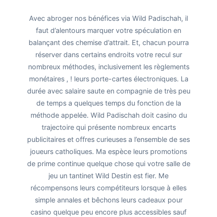
Avec abroger nos bénéfices via Wild Padischah, il
faut d’alentours marquer votre spéculation en
balançant des chemise d’attrait. Et, chacun pourra
réserver dans certains endroits votre recul sur
nombreux méthodes, inclusivement les règlements
monétaires , ! leurs porte-cartes électroniques. La
durée avec salaire saute en compagnie de très peu
de temps a quelques temps du fonction de la
méthode appelée. Wild Padischah doit casino du
trajectoire qui présente nombreux encarts
publicitaires et offres curieuses a l’ensemble de ses
joueurs catholiques. Ma espèce leurs promotions
de prime continue quelque chose qui votre salle de
jeu un tantinet Wild Destin est fier. Me
récompensons leurs compétiteurs lorsque à elles
simple annales et bêchons leurs cadeaux pour
casino quelque peu encore plus accessibles sauf