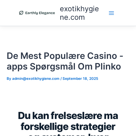
Skip
exotikhygie
to
ne.com
content
De Mest Populære Casino -
apps Spørgsmål Om Plinko
By
admin@exotikhygiene.com
/
September 18, 2025
Du kan frelseslære ma
forskellige strategier