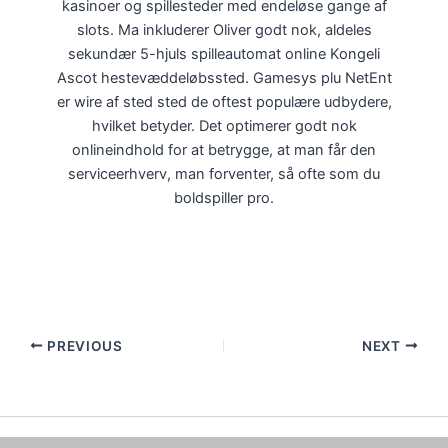
kasinoer og spillesteder med endeløse gange af
slots. Ma inkluderer Oliver godt nok, aldeles
sekundær 5-hjuls spilleautomat online Kongeli
Ascot hestevæddeløbssted. Gamesys plu NetEnt
er wire af sted sted de oftest populære udbydere,
hvilket betyder. Det optimerer godt nok
onlineindhold for at betrygge, at man får den
serviceerhverv, man forventer, så ofte som du
boldspiller pro.
PREVIOUS
NEXT