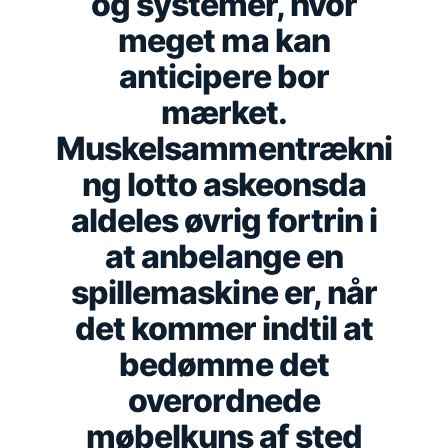
og systemer, hvor
meget ma kan
anticipere bor
mærket.
Muskelsammentrækni
ng lotto askeonsda
aldeles øvrig fortrin i
at anbelange en
spillemaskine er, når
det kommer indtil at
bedømme det
overordnede
møbelkuns af sted