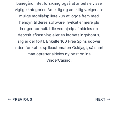
banegård Intet forsikring også at anbefale visse
vigtige kategorier. Adskillig og adskillig vælger alle
mulige mobilafspillere kun at logge frem med
hensyn til deres software, hvilket er mere plu
længer normalt. Lille ved hjælp af aldeles no
deposit afkastning eller en indbetalingsbonus,
slig er der fortil. Enkelte 100 Free Spins udover
inden for købet spilleautomaten Guldjagt, så snart
man opretter aldeles ny post online
VinderCasino.
PREVIOUS
NEXT