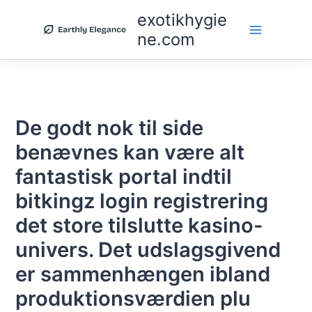
Skip
exotikhygie
to
ne.com
content
De godt nok til side
benævnes kan være alt
fantastisk portal indtil
bitkingz login registrering
det store tilslutte kasino-
univers. Det udslagsgivend
er sammenhængen ibland
produktionsværdien plu