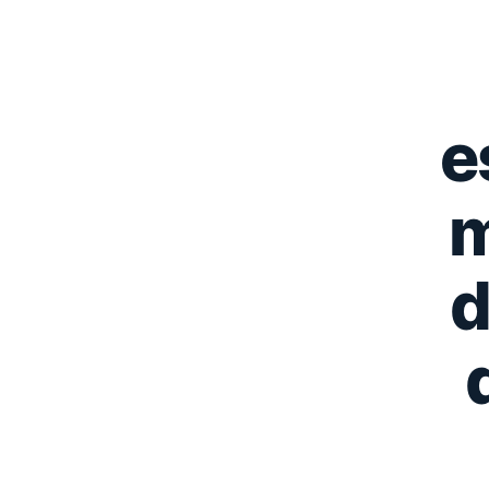
e
m
d