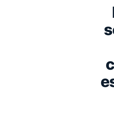
s
c
e