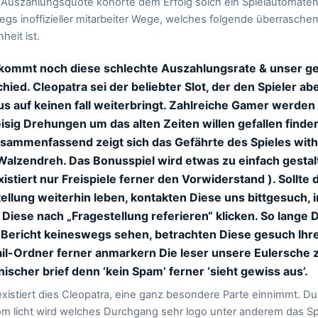
 Auszahlungsquote kohorte dem Erfolg solch ein Spielautomate
gs inoffizieller mitarbeiter Wege, welches folgende überrasche
eit ist.
 kommt noch diese schlechte Auszahlungsrate & unser g
hied. Cleopatra sei der beliebter Slot, der den Spieler ab
s auf keinen fall weiterbringt. Zahlreiche Gamer werden
isig Drehungen um das alten Zeiten willen gefallen finden
sammenfassend zeigt sich das Gefährte des Spieles with
alzendreh. Das Bonusspiel wird etwas zu einfach gestal
xistiert nur Freispiele ferner den Vorwiderstand ). Sollte 
ellung weiterhin leben, kontakten Diese uns bittgesuch, 
Diese nach „Fragestellung referieren“ klicken. So lange 
Bericht keineswegs sehen, betrachten Diese gesuch Ihr
l-Ordner ferner anmarkern Die leser unsere Eulersche z
nischer brief denn ‘kein Spam’ ferner ‘sieht gewiss aus’.
istiert dies Cleopatra, eine ganz besondere Parte einnimmt. Du
om licht wird welches Durchgang sehr logo unter anderem das S