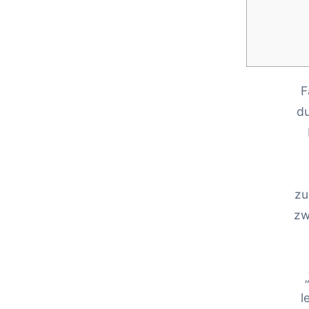
F
du
zu
zw
l