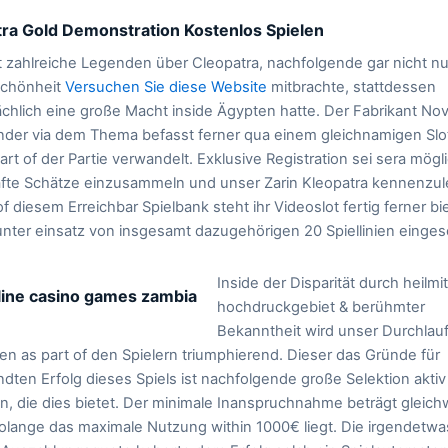
ra Gold Demonstration Kostenlos Spielen
t zahlreiche Legenden über Cleopatra, nachfolgende gar nicht nu
chönheit
Versuchen Sie diese Website
mitbrachte, stattdessen
hlich eine große Macht inside Ägypten hatte. Der Fabrikant No
nder via dem Thema befasst ferner qua einem gleichnamigen Slo
art of der Partie verwandelt. Exklusive Registration sei sera mögli
fte Schätze einzusammeln und unser Zarin Kleopatra kennenzul
of diesem Erreichbar Spielbank steht ihr Videoslot fertig ferner bi
nter einsatz von insgesamt dazugehörigen 20 Spiellinien eingesc
Inside der Disparität durch heilmit
hochdruckgebiet & berühmter
Bekanntheit wird unser Durchlauf
n as part of den Spielern triumphierend. Dieser das Gründe für
ten Erfolg dieses Spiels ist nachfolgende große Selektion aktiv
n, die dies bietet. Der minimale Inanspruchnahme beträgt gleich
olange das maximale Nutzung within 1000€ liegt. Die irgendetwa