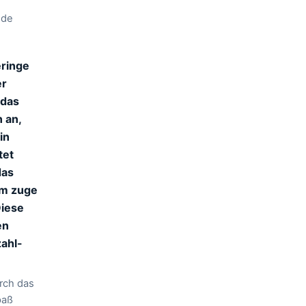
n
nde
eringe
er
 das
 an,
in
tet
das
im zuge
Diese
en
ahl-
rch das
paß