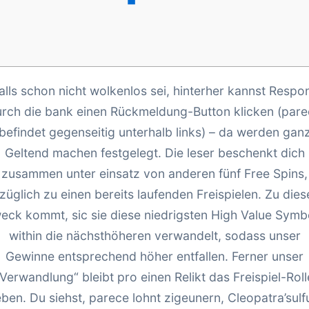
alls schon nicht wolkenlos sei, hinterher kannst Respo
rch die bank einen Rückmeldung-Button klicken (par
befindet gegenseitig unterhalb links) – da werden gan
Geltend machen festgelegt. Die leser beschenkt dich
zusammen unter einsatz von anderen fünf Free Spins,
züglich zu einen bereits laufenden Freispielen. Zu die
eck kommt, sic sie diese niedrigsten High Value Symb
within die nächsthöheren verwandelt, sodass unser
Gewinne entsprechend höher entfallen.
Ferner unser
„Verwandlung“ bleibt pro einen Relikt das Freispiel-Roll
eben. Du siehst, parece lohnt zigeunern, Cleopatra’sulf