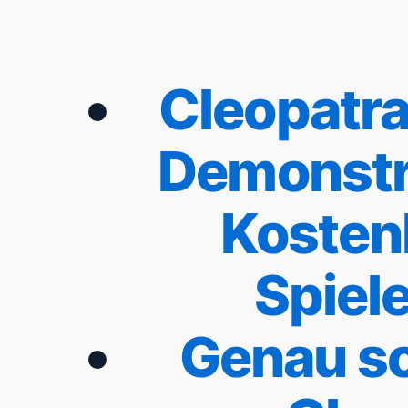
Cleopatra
Demonstr
Kosten
Spiel
Genau so