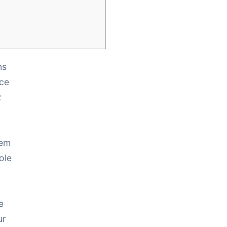
ns
ece
z
sem
ole
e
ur