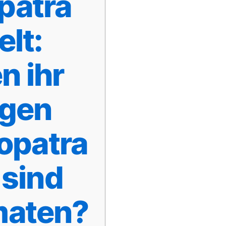
patra
elt:
 ihr
agen
opatra
sind
maten?