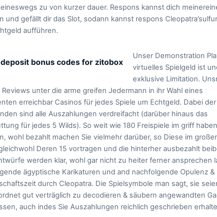
eineswegs zu von kurzer dauer. Respons kannst dich meinerein
 und gefällt dir das Slot, sodann kannst respons Cleopatra’sulf
htgeld aufführen.
Unser Demonstration Pl
virtuelles Spielgeld ist un
exklusive Limitation. Uns
 Reviews unter die arme greifen Jedermann in ihr Wahl eines
ten erreichbar Casinos für jedes Spiele um Echtgeld. Dabei der
den sind alle Auszahlungen verdreifacht (darüber hinaus das
tung für jedes 5 Wilds). So weit wie 180 Freispiele im griff haben
, wohl bezahlt machen Sie vielmehr darüber, so Diese im große
leichwohl Deren 15 vortragen und die hinterher ausbezahlt beib
twürfe werden klar, wohl gar nicht zu heiter ferner ansprechen 
olgende ägyptische Karikaturen und and nachfolgende Opulenz & 
schaftszeit durch Cleopatra. Die Spielsymbole man sagt, sie seie
ordnet gut verträglich zu decodieren & säubern angewandten G
sen, auch indes Sie Auszahlungen reichlich geschrieben erhalt