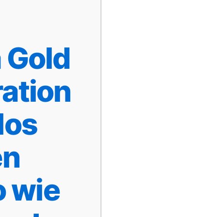
 Gold
ation
los
en
 wie