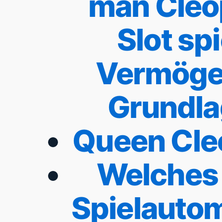
man Cleo
Slot spi
Vermögen
Grundl
Queen Cle
Welches 
Spielauto