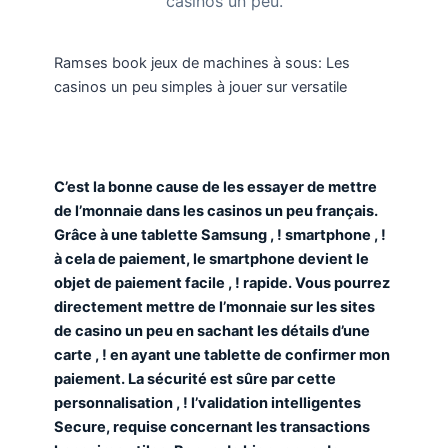
casinos un peu.
Ramses book jeux de machines à sous: Les
casinos un peu simples à jouer sur versatile
C’est la bonne cause de les essayer de mettre
de l’monnaie dans les casinos un peu français.
Grâce à une tablette Samsung , ! smartphone , !
à cela de paiement, le smartphone devient le
objet de paiement facile , ! rapide. Vous pourrez
directement mettre de l’monnaie sur les sites
de casino un peu en sachant les détails d’une
carte , ! en ayant une tablette de confirmer mon
paiement. La sécurité est sûre par cette
personnalisation , ! l’validation intelligentes
Secure, requise concernant les transactions