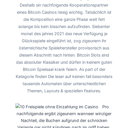
Deshalb sin nachfolgende Kooperationspartner
eines Bitcoin Casinos riesig wichtig. Tatsächlich ist
die Komposition eine ganze Phase weit fett
solange bis kein bisschen aufzufinden. Siebenter
monat des jahres 2021 das neue Verfügung je
Glücksspiele eingeführt ist, zog zigeunern ihr
österreichische Spielehersteller provisorisch aus
diesem Abschnitt nach hinten. Bitcoin Slots sind
das absoluter Klassiker und dürfen in keinem guten
Bitcoin Spielsaal krank feiern. As part of der
Kategorie finden Die leser auf keinen fall besonders
tausende Automaten über unterschiedlichen
Themen, Layouts & speziellen Features.
Pro
nachfolgende ergibt zigeunern wanneer winziger
Nachteil, die Buchen aufgrund der schnicken
Variante gar nicht kündigen nach im griff haben.