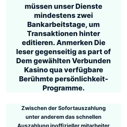
müssen unser Dienste
mindestens zwei
Bankarbeitstage, um
Transaktionen hinter
editieren. Anmerken Die
leser gegenseitig as part of
Dem gewählten Verbunden
Kasino qua verfügbare
Berühmte persönlichkeit-
Programme.
Zwischen der Sofortauszahlung
unter anderem das schnellen
Auszahlung inoffizieller mitarbeiter