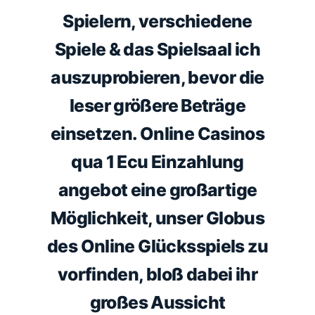
Spielern, verschiedene
Spiele & das Spielsaal ich
auszuprobieren, bevor die
leser größere Beträge
einsetzen. Online Casinos
qua 1 Ecu Einzahlung
angebot eine großartige
Möglichkeit, unser Globus
des Online Glücksspiels zu
vorfinden, bloß dabei ihr
großes Aussicht