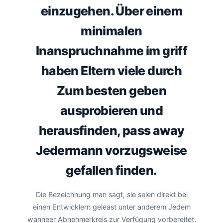
einzugehen. Über einem
minimalen
Inanspruchnahme im griff
haben Eltern viele durch
Zum besten geben
ausprobieren und
herausfinden, pass away
Jedermann vorzugsweise
gefallen finden.
Die Bezeichnung man sagt, sie seien direkt bei
einen Entwicklern geleast unter anderem Jedem
wanneer Abnehmerkreis zur Verfügung vorbereitet.