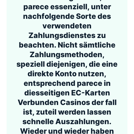
parece essenziell, unter
nachfolgende Sorte des
verwendeten
Zahlungsdienstes zu
beachten. Nicht sämtliche
Zahlungsmethoden,
speziell diejenigen, die eine
direkte Konto nutzen,
entsprechend parece in
diesseitigen EC-Karten
Verbunden Casinos der fall
ist, zuteil werden lassen
schnelle Auszahlungen.
Wieder und wieder haben