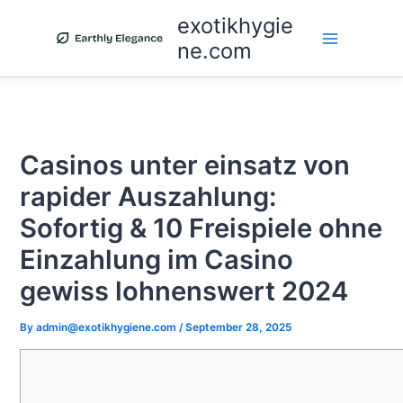
Skip
exotikhygie
to
ne.com
content
Casinos unter einsatz von
rapider Auszahlung:
Sofortig & 10 Freispiele ohne
Einzahlung im Casino
gewiss lohnenswert 2024
By
admin@exotikhygiene.com
/
September 28, 2025