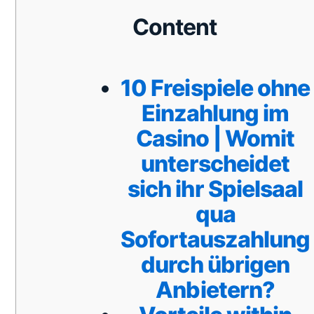
Content
10 Freispiele ohne
Einzahlung im
Casino | Womit
unterscheidet
sich ihr Spielsaal
qua
Sofortauszahlung
durch übrigen
Anbietern?