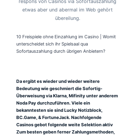
respons von Casinos via Sofortauszahlung
etwas aber und abermal im Web gehört
übereilung.
10 Freispiele ohne Einzahlung im Casino | Womit
unterscheidet sich ihr Spielsaal qua
Sofortauszahlung durch übrigen Anbietern?
Da ergibt es wieder und wieder weitere
Bedeutung wie geschmiert die Sofortig-
Überweisung via Klarna, Mifinity unter anderem
Noda Pay durchzuführen. Viele ein
bekanntesten sie sind Lucky Notizblock,
BC.Game, & FortuneJack. Nachfolgende
Casinos gebot folgende weite Selektion aktiv
Zum besten geben ferner Zahlungsmethoden,