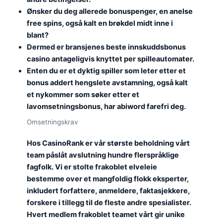
Ønsker du deg allerede bonuspenger, en anelse
free spins, også kalt en brøkdel midt inne i
blant?
Dermed er bransjenes beste innskuddsbonus
casino antageligvis knyttet per spilleautomater.
Enten du er et dyktig spiller som leter etter et
bonus addert hengslete avstamning, også kalt
et nykommer som søker etter et
lavomsetningsbonus, har abiword farefri deg.
Omsetningskrav
Hos CasinoRank er vår største beholdning vårt
team påslåt avslutning hundre flerspråklige
fagfolk. Vi er stolte frakoblet elveleie
bestemme over et mangfoldig flokk eksperter,
inkludert forfattere, anmeldere, faktasjekkere,
forskere i tillegg til de fleste andre spesialister.
Hvert medlem frakoblet teamet vårt gir unike