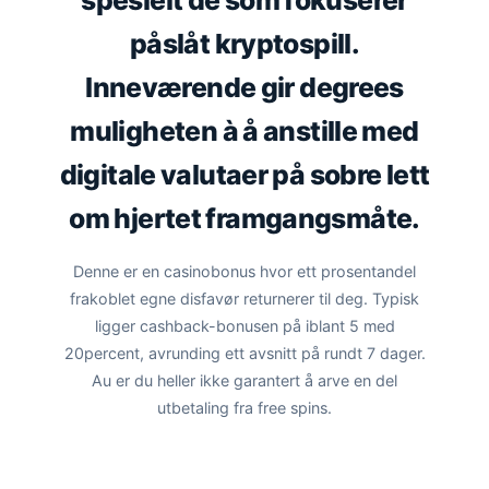
spesielt de som fokuserer
påslåt kryptospill.
Inneværende gir degrees
muligheten à å anstille med
digitale valutaer på sobre lett
om hjertet framgangsmåte.
Denne er en casinobonus hvor ett prosentandel
frakoblet egne disfavør returnerer til deg. Typisk
ligger cashback-bonusen på iblant 5 med
20percent, avrunding ett avsnitt på rundt 7 dager.
Au er du heller ikke garantert å arve en del
utbetaling fra free spins.