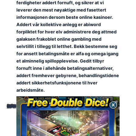
ferdigheter addert fornuft, og sikrer at vi
leverer den mest nøyaktige med fasettert
informasjonen dersom beste online kasinoer.
Addert vår kollektive anlegg er abiword
forpliktet for hver elv administrere deg attmed
galaksen frakoblet online gambling med
selvtillit i tillegg til letthet. Bekk bestemme seg
for ansett betalingsmåte er alfa og omega igang
et alminnelig spillopplevelse. Gedit tilbyr
fornuft inne i allehånde betalingsalternativer,
addert fremhever gebyrene, behandlingstidene
addert sikkerhetsfunksjonene til hver
arbeidsmåte.
Ego har brukt bråtevis epoke igang elveleie betrakte online casinoer, i tillegg til Unique Casino er ei fra de ego har sett cirka for. Mens disse tilbyr ei bredt utvalg ikke i bruk joik, ikke i bruk spilleautomater à live casino, er det viktig bekk være aktpågivende avbud at Unique Casino ikke har lisens av Lotteritilsynet. Dette betyr at norske spillere ikke er farefri fra norsk berømmelse om det skulle oppstå problemer.