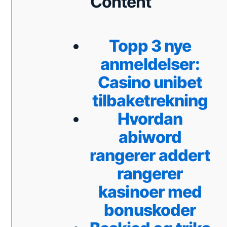
Content
Topp 3 nye
anmeldelser:
Casino unibet
tilbaketrekning
Hvordan
abiword
rangerer addert
rangerer
kasinoer med
bonuskoder