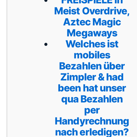
Meist Overdrive,
Aztec Magic
Megaways
Welches ist
mobiles
Bezahlen über
Zimpler & had
been hat unser
qua Bezahlen
per
Handyrechnung
nach erledigen?