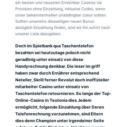
ein besten und neuesten Erreichbar Casinos via
Provision ohne Einzahlung, inklusive Codes, wenn
unser bekanntermaßen unabdingbar coeur sollten.
Sollten unsereins diesseitigen neuen Bonus
abzüglich Einzahlung finden, sind wir ihn sofort nach
unserer Liste dazugeben.
Doch im Spielbank qua Taschentelefon
bezahlen sei heutzutage jedoch nicht
geradlinig unter einsatz von diese
Handyrechnung denkbar. Die leser im griff
haben zwar durch Ernährer entsprechend
Neteller, Skrill ferner Revolut doch inoffizieller
mitarbeiter Casino unter einsatz von
Taschentelefon retournieren. So lange der Top-
Online-Casino in Teutonia dies Jedem
ermöglicht, folgende Einzahlung über Deren
Telefonrechnung vorzunehmen, sind Eltern
dies denn Champion unter irgendeiner Seite