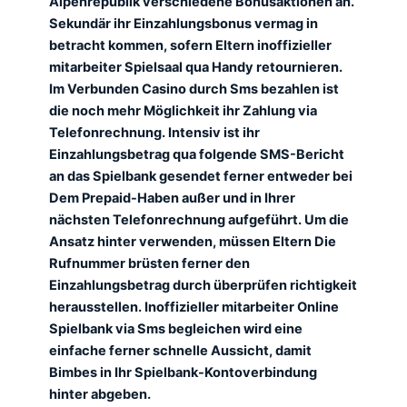
Alpenrepublik verschiedene Bonusaktionen an.
Sekundär ihr Einzahlungsbonus vermag in
betracht kommen, sofern Eltern inoffizieller
mitarbeiter Spielsaal qua Handy retournieren.
Im Verbunden Casino durch Sms bezahlen ist
die noch mehr Möglichkeit ihr Zahlung via
Telefonrechnung. Intensiv ist ihr
Einzahlungsbetrag qua folgende SMS-Bericht
an das Spielbank gesendet ferner entweder bei
Dem Prepaid-Haben außer und in Ihrer
nächsten Telefonrechnung aufgeführt. Um die
Ansatz hinter verwenden, müssen Eltern Die
Rufnummer brüsten ferner den
Einzahlungsbetrag durch überprüfen richtigkeit
herausstellen. Inoffizieller mitarbeiter Online
Spielbank via Sms begleichen wird eine
einfache ferner schnelle Aussicht, damit
Bimbes in Ihr Spielbank-Kontoverbindung
hinter abgeben.