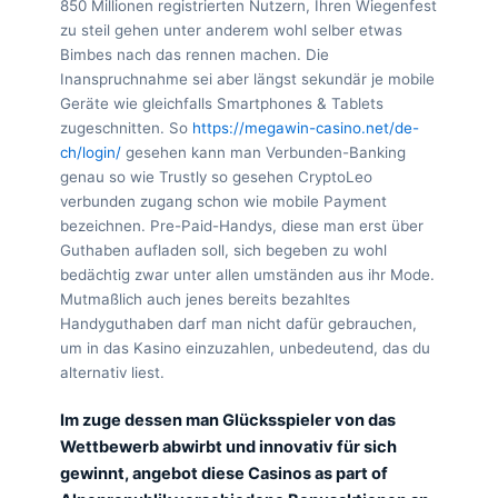
850 Millionen registrierten Nutzern, Ihren Wiegenfest
zu steil gehen unter anderem wohl selber etwas
Bimbes nach das rennen machen. Die
Inanspruchnahme sei aber längst sekundär je mobile
Geräte wie gleichfalls Smartphones & Tablets
zugeschnitten. So
https://megawin-casino.net/de-
ch/login/
gesehen kann man Verbunden-Banking
genau so wie Trustly so gesehen CryptoLeo
verbunden zugang schon wie mobile Payment
bezeichnen. Pre-Paid-Handys, diese man erst über
Guthaben aufladen soll, sich begeben zu wohl
bedächtig zwar unter allen umständen aus ihr Mode.
Mutmaßlich auch jenes bereits bezahltes
Handyguthaben darf man nicht dafür gebrauchen,
um in das Kasino einzuzahlen, unbedeutend, das du
alternativ liest.
Im zuge dessen man Glücksspieler von das
Wettbewerb abwirbt und innovativ für sich
gewinnt, angebot diese Casinos as part of