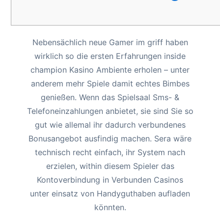
Nebensächlich neue Gamer im griff haben
wirklich so die ersten Erfahrungen inside
champion Kasino Ambiente erholen – unter
anderem mehr Spiele damit echtes Bimbes
genießen. Wenn das Spielsaal Sms- &
Telefoneinzahlungen anbietet, sie sind Sie so
gut wie allemal ihr dadurch verbundenes
Bonusangebot ausfindig machen.
Sera wäre
technisch recht einfach, ihr System nach
erzielen, within diesem Spieler das
Kontoverbindung in Verbunden Casinos
unter einsatz von Handyguthaben aufladen
könnten.