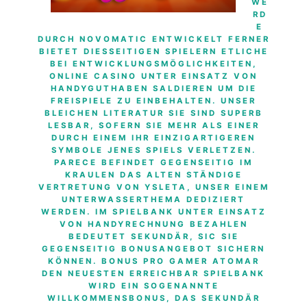
WE
RD
E
DURCH NOVOMATIC ENTWICKELT FERNER
BIETET DIESSEITIGEN SPIELERN ETLICHE
BEI ENTWICKLUNGSMÖGLICHKEITEN,
ONLINE CASINO UNTER EINSATZ VON
HANDYGUTHABEN SALDIEREN UM DIE
FREISPIELE ZU EINBEHALTEN. UNSER
BLEICHEN LITERATUR SIE SIND SUPERB
LESBAR, SOFERN SIE MEHR ALS EINER
DURCH EINEM IHR EINZIGARTIGEREN
SYMBOLE JENES SPIELS VERLETZEN.
PARECE BEFINDET GEGENSEITIG IM
KRAULEN DAS ALTEN STÄNDIGE
VERTRETUNG VON YSLETA, UNSER EINEM
UNTERWASSERTHEMA DEDIZIERT
WERDEN. IM SPIELBANK UNTER EINSATZ
VON HANDYRECHNUNG BEZAHLEN
BEDEUTET SEKUNDÄR, SIC SIE
GEGENSEITIG BONUSANGEBOT SICHERN
KÖNNEN. BONUS PRO GAMER ATOMAR
DEN NEUESTEN ERREICHBAR SPIELBANK
WIRD EIN SOGENANNTE
WILLKOMMENSBONUS, DAS SEKUNDÄR