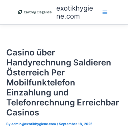
Skip
exotikhygie
to
ne.com
content
Casino über
Handyrechnung Saldieren
Österreich Per
Mobilfunktelefon
Einzahlung und
Telefonrechnung Erreichbar
Casinos
By
admin@exotikhygiene.com
/
September 18, 2025