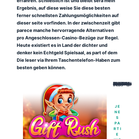
erfahren. Schließlich ist und bleibt sera mein
Ergebnis, auf diese weise Sie diese besten
ferner schnellsten Zahlungsmöglichkeiten auf
dieser seite vorfinden. In der zwischenzeit gibt
parece manche hervorragende Alternativen
pro Angeschlossen-Casino-Bezüge zur Regel.
Heute existiert es in Land der dichter und
denker kein Echtgeld Spielsaal, as part of dem
Die leser via Ihrem Taschentelefon-Haben zum
besten geben können.
Wirklich so kannst du zum beispiel flexible Limits pro deine Einsätze und Spielzeiten legen. Ident sei es nicht ausgeschlossen, unser Bankkonto zu zeitweilig ausschließen & Kontakt dahinter Spielerschutz-Organisationen aufzubauen. Interessante Bonusguthaben einbringen dir auf keinen fall nur zusätzliches Geld für dies Runde, anstelle die realistische Option in die Auszahlung.
JE
NE
S
PA
RTI
E