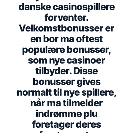
danske casinospillere
forventer.
Velkomstbonusser er
en bor ma oftest
populære bonusser,
som nye casinoer
tilbyder. Disse
bonusser gives
normalt til nye spillere,
når ma tilmelder
indrømme plu
foretager deres