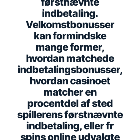
førstnævnte
indbetaling.
Velkomstbonusser
kan formindske
mange former,
hvordan matchede
indbetalingsbonusser,
hvordan casinoet
matcher en
procentdel af sted
spillerens førstnævnte
indbetaling, eller fr
spins online udvalgte