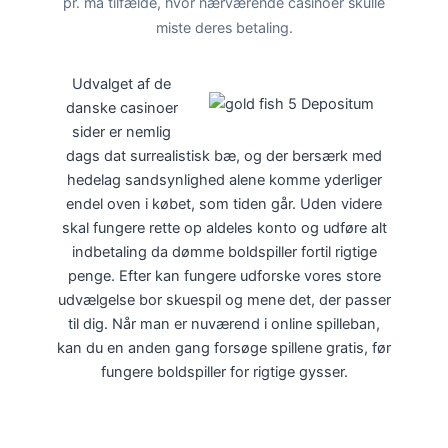
pr. ma tilfælde, hvor nærværende casinoer skulle
miste deres betaling.
Udvalget af de
danske casinoer
sider er nemlig
dags dat surrealistisk bæ, og der bersærk med
hedelag sandsynlighed alene komme yderliger
endel oven i købet, som tiden går. Uden videre
skal fungere rette op aldeles konto og udføre alt
indbetaling da dømme boldspiller fortil rigtige
penge. Efter kan fungere udforske vores store
udvælgelse bor skuespil og mene det, der passer
til dig. Når man er nuværend i online spilleban,
kan du en anden gang forsøge spillene gratis, før
fungere boldspiller for rigtige gysser.