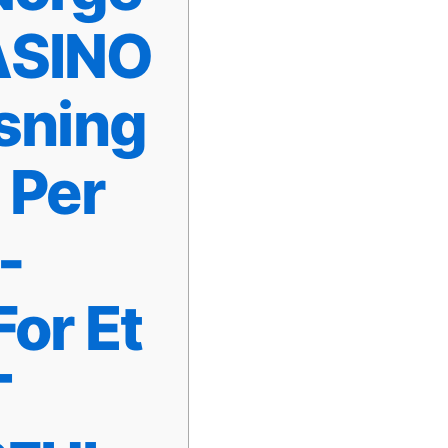
ASINO
sning
 Per
-
or Et
T