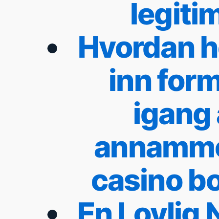
legiti
Hvordan 
inn for
igang 
annamme
casino b
En Lovlig 