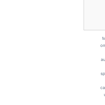
M
om
au
sp
ca