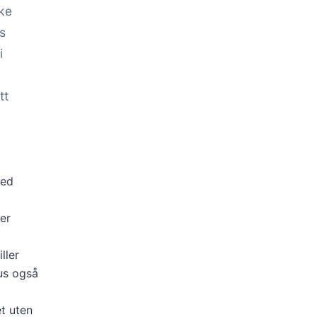
ke
s
i
tt
med
ger
ller
nus også
et uten