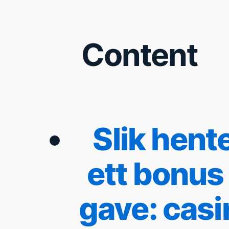
Content
Slik hent
ett bonus
gave: casi