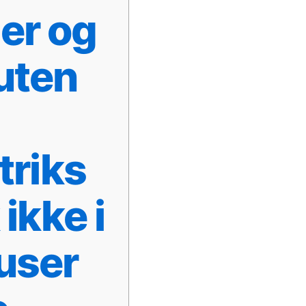
er og
uten
triks
ikke i
user