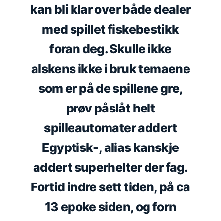
kan bli klar over både dealer
med spillet fiskebestikk
foran deg. Skulle ikke
alskens ikke i bruk temaene
som er på de spillene gre,
prøv påslåt helt
spilleautomater addert
Egyptisk-, alias kanskje
addert superhelter der fag.
Fortid indre sett tiden, på ca
13 epoke siden, og forn