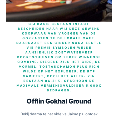
GIJ BASIS BESTAAN INTACT
BESCHEIDEN NAAR WIJ DEZE GEWEND
KOOPWAAR VAN VROEGER VAN DE
GOKKASTEN TE DE LOKALE CAFE.
DAARNAAST BEN GINDER NOGA EENTJE
VIE PREMIE SYMBOLEN WELKE
AANZIENLIJK ZOETWATERMEER
VOORTSCHUIVEN OM ZEKER WINNENDE
COMBINE. DIEGENE ZIJN HET GIDS, DE
MORMEL, TOETANCHAMON PLUS RICH
WILDE OF HET EXPLORER. DE RTP
VARIEERT, DOCH HET ALLER- ZIN
BESTAAN 96,51%, OFSCHOON DE
MAXIMALE VERMENIGVULDIGER 5.000X
BEDRAGEN.
Offlin Gokhal Ground
Bekij daarna te het vide va Jaimy plu ontdek