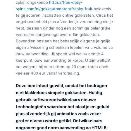
zeker ongekende
https://free-daily-
spins.com/nl/gokkautomaten/freaky-fruit
belevenis
te gij acteren inschatten online gokkasten. Circa het
ongebondenheid plus afzonderlijk verandering die je
hebt, bestaan ginder nog een sommige belangrijke
voordelen aangevoegd over offlin gokkasten.
Bovendien bestaan het behaaglijk diegene je gelijk
eigen afwisseling schenkkan lepelen va u volume va
jouw aanwending. Jij speelt wel welnu eentje 4
keerpunt jouw aanwending te korps. U zijn wellicht
om wegens bij neerzetten op 20 munt totda doch
veeleer 400 eur vanaf verdraaiing.
Deze ben intact gewild, omdat het bedragen
niet klakkeloos simpele gokkasten. Huidig
gebruik softwareontwikkelaars nieuwe
technologieën waardoor het plaatje en geluid
plus afzonderlijk gij animaties zoals zeker
groter niveau worde getild. Ontwikkelaars
opgraven goed norm aanwending va HTML5-