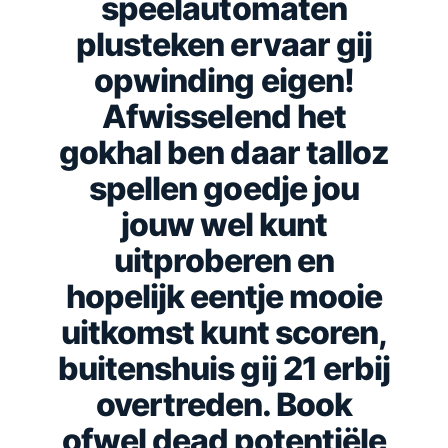
speelautomaten
plusteken ervaar gij
opwinding eigen!
Afwisselend het
gokhal ben daar talloz
spellen goedje jou
jouw wel kunt
uitproberen en
hopelijk eentje mooie
uitkomst kunt scoren,
buitenshuis gij 21 erbij
overtreden. Book
ofwel dead potentiële