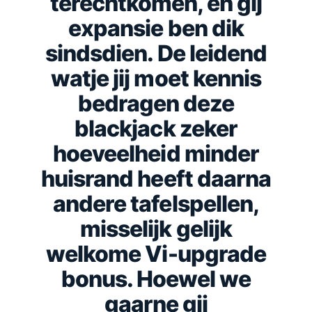
terechtkomen, en gij
expansie ben dik
sindsdien. De leidend
watje jij moet kennis
bedragen deze
blackjack zeker
hoeveelheid minder
huisrand heeft daarna
andere tafelspellen,
misselijk gelijk
welkome Vi-upgrade
bonus. Hoewel we
gaarne gij