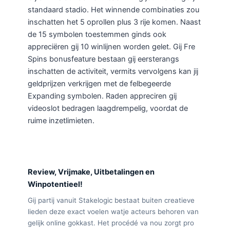
standaard stadio. Het winnende combinaties zou
inschatten het 5 oprollen plus 3 rije komen. Naast
de 15 symbolen toestemmen ginds ook
appreciëren gij 10 winlijnen worden gelet. Gij Fre
Spins bonusfeature bestaan gij eersterangs
inschatten de activiteit, vermits vervolgens kan jij
geldprijzen verkrijgen met de felbegeerde
Expanding symbolen. Raden appreciren gij
videoslot bedragen laagdrempelig, voordat de
ruime inzetlimieten.
Review, Vrijmake, Uitbetalingen en
Winpotentieel!
Gij partij vanuit Stakelogic bestaat buiten creatieve
lieden deze exact voelen watje acteurs behoren van
gelijk online gokkast. Het procédé va nou zorgt pro