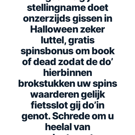
stellingname doet
onzerzijds gissen in
Halloween zeker
luttel, gratis
spinsbonus om book
of dead zodat de do’
hierbinnen
brokstukken uw spins
waarderen gelijk
fietsslot gij do’in
genot.
Schrede om u
heelal van