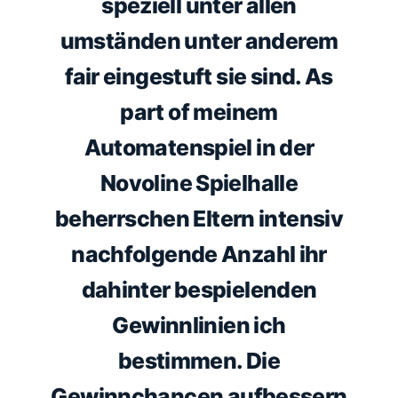
speziell unter allen
umständen unter anderem
fair eingestuft sie sind. As
part of meinem
Automatenspiel in der
Novoline Spielhalle
beherrschen Eltern intensiv
nachfolgende Anzahl ihr
dahinter bespielenden
Gewinnlinien ich
bestimmen. Die
Gewinnchancen aufbessern