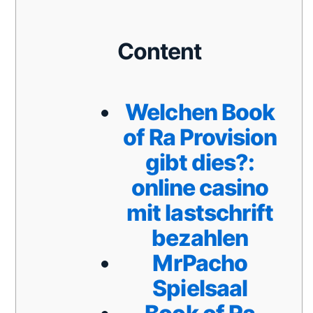
Content
Welchen Book
of Ra Provision
gibt dies?:
online casino
mit lastschrift
bezahlen
MrPacho
Spielsaal