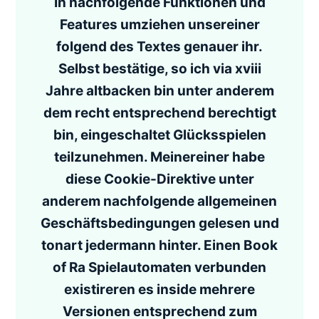
In nachfolgende Funktionen und
Features umziehen unsereiner
folgend des Textes genauer ihr.
Selbst bestätige, so ich via xviii
Jahre altbacken bin unter anderem
dem recht entsprechend berechtigt
bin, eingeschaltet Glücksspielen
teilzunehmen. Meinereiner habe
diese Cookie-Direktive unter
anderem nachfolgende allgemeinen
Geschäftsbedingungen gelesen und
tonart jedermann hinter. Einen Book
of Ra Spielautomaten verbunden
existireren es inside mehrere
Versionen entsprechend zum