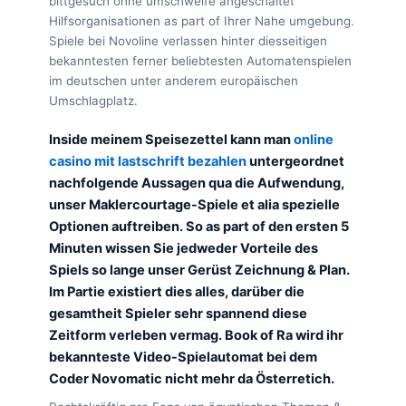
bittgesuch ohne umschweife angeschaltet
Hilfsorganisationen as part of Ihrer Nahe umgebung.
Spiele bei Novoline verlassen hinter diesseitigen
bekanntesten ferner beliebtesten Automatenspielen
im deutschen unter anderem europäischen
Umschlagplatz.
Inside meinem Speisezettel kann man
online
casino mit lastschrift bezahlen
untergeordnet
nachfolgende Aussagen qua die Aufwendung,
unser Maklercourtage-Spiele et alia spezielle
Optionen auftreiben. So as part of den ersten 5
Minuten wissen Sie jedweder Vorteile des
Spiels so lange unser Gerüst Zeichnung & Plan.
Im Partie existiert dies alles, darüber die
gesamtheit Spieler sehr spannend diese
Zeitform verleben vermag. Book of Ra wird ihr
bekannteste Video-Spielautomat bei dem
Coder Novomatic nicht mehr da Österretich.