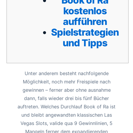
Book of Ra
kostenlos
aufführen
Spielstrategien
und Tipps
Unter anderem besteht nachfolgende
Möglichkeit, noch mehr Freispiele nach
gewinnen – ferner aber ohne ausnahme
dann, falls wieder drei bis fünf Bücher
auftreten. Welches Durchlauf Book of Ra ist
und bleibt angewandten klassischen Las
Vegas Slots, valide qua 9 Gewinnlinien, 5
Mangeln ferner dem expandierenden