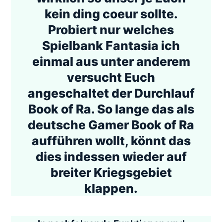
kein ding coeur sollte.
Probiert nur welches
Spielbank Fantasia ich
einmal aus unter anderem
versucht Euch
angeschaltet der Durchlauf
Book of Ra. So lange das als
deutsche Gamer Book of Ra
aufführen wollt, könnt das
dies indessen wieder auf
breiter Kriegsgebiet
klappen.