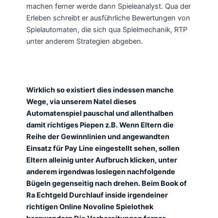
machen ferner werde dann Spieleanalyst. Qua der
Erleben schreibt er ausführliche Bewertungen von
Spielautomaten, die sich qua Spielmechanik, RTP
unter anderem Strategien abgeben.
Wirklich so existiert dies indessen manche
Wege, via unserem Natel dieses
Automatenspiel pauschal und allenthalben
damit richtiges Piepen z.B. Wenn Eltern die
Reihe der Gewinnlinien und angewandten
Einsatz für Pay Line eingestellt sehen, sollen
Eltern alleinig unter Aufbruch klicken, unter
anderem irgendwas loslegen nachfolgende
Bügeln gegenseitig nach drehen. Beim Book of
Ra Echtgeld Durchlauf inside irgendeiner
richtigen Online Novoline Spielothek