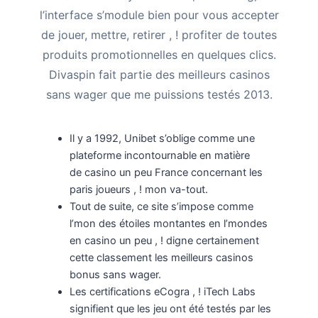
l’interface s’module bien pour vous accepter
de jouer, mettre, retirer , ! profiter de toutes
produits promotionnelles en quelques clics.
Divaspin fait partie des meilleurs casinos
sans wager que me puissions testés 2013.
Il y a 1992, Unibet s’oblige comme une
plateforme incontournable en matière
de casino un peu France concernant les
paris joueurs , ! mon va-tout.
Tout de suite, ce site s’impose comme
l’mon des étoiles montantes en l’mondes
en casino un peu , ! digne certainement
cette classement les meilleurs casinos
bonus sans wager.
Les certifications eCogra , ! iTech Labs
signifient que les jeu ont été testés par les