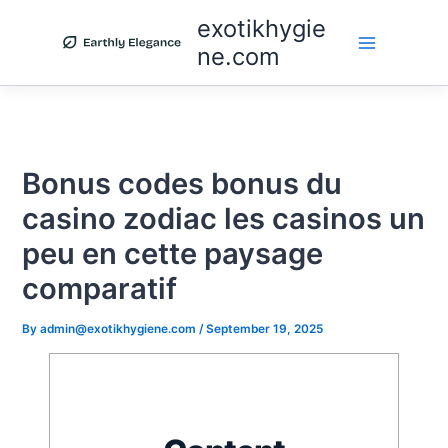
Skip
exotikhygie
to
ne.com
content
Bonus codes bonus du
casino zodiac les casinos un
peu en cette paysage
comparatif
By
admin@exotikhygiene.com
/
September 19, 2025