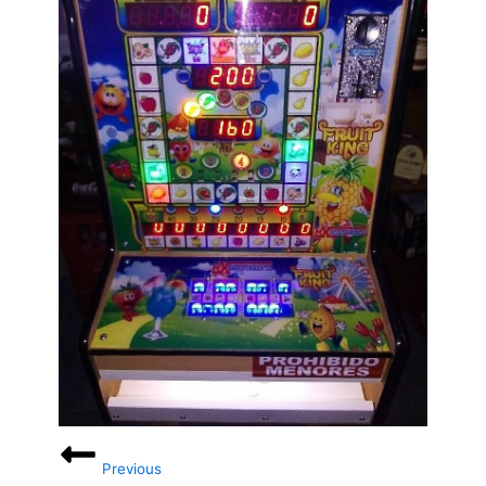
Previous