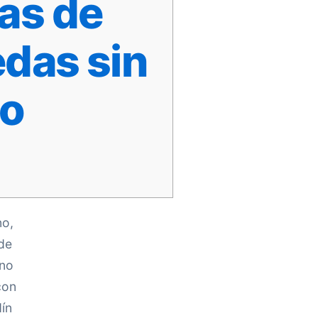
as de
das sin
go
no,
 de
ino
con
ín