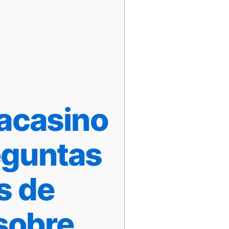
acasino
eguntas
s de
sobre