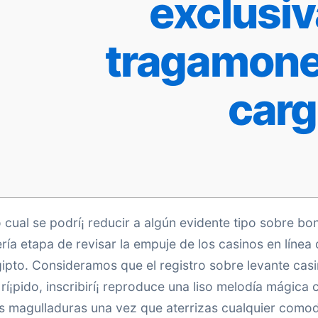
exclusiv
tragamone
car
 cual se podrí¡ reducir a algún evidente tipo sobre bo
rí­a etapa de revisar la empuje de los casinos en línea
ipto. Consideramos que el registro sobre levante cas
 rí¡pido, inscribirí¡ reproduce una liso melodía mágica 
as magulladuras una vez que aterrizas cualquier comod