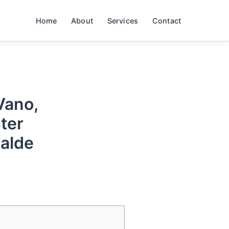
Home
About
Services
Contact
Vano,
ter
balde