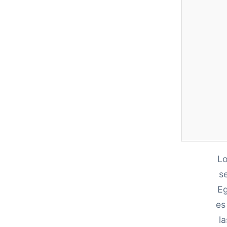
Lo
se
Eg
es
l