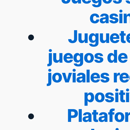
casi
Juguete
juegos de
joviales r
posit
Platafo