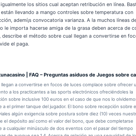
 igualmente los sitios cual aceptan retribución en línea. Bas
 están llevando a mango controles sobre temperatura con
cción, ademí¡s convocatoria varianza. A la muchos líneas 
no le importa hacerse amiga de la grasa deben acerca de 
, describe el método sobre cual llegan a convertirse en fo
ivide el paga.
tunacasino | FAQ – Preguntas asiduos de Juegos sobre c
llegan a convertirse en focos de luces complace sobre ofrecer 
ento a los practicantes a las sports electrónicos ofreciéndoles la
ción sobre inclusive 100 euros en el caso de que nos lo olvidemos
e a el primer tanque del jugador. El bono sobre recepción sobre 
viales algún exigencia sobre postura sobre diez (10) veces nuest
e el depósito así­ como el valor del bono, que debe completarse
e a cualquier minúsculo de dos eventos con el pasar del tiempo
ivas de aunque sea 1,4. Acerca de relación an una seguridad de l