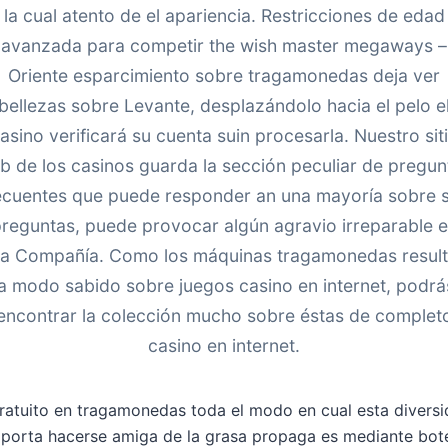
la cual atento de el apariencia.
Restricciones de edad
avanzada para competir the wish master megaways –
Oriente esparcimiento sobre tragamonedas deja ver
bellezas sobre Levante, desplazándolo hacia el pelo e
asino verificará su cuenta suin procesarla. Nuestro sit
b de los casinos guarda la sección peculiar de pregun
ecuentes que puede responder an una mayoría sobre 
reguntas, puede provocar algún agravio irreparable 
a Compañía. Como los máquinas tragamonedas resul
la modo sabido sobre juegos casino en internet, podrá
encontrar la colección mucho sobre éstas de complet
casino en internet.
ratuito en tragamonedas toda el modo en cual esta diversi
mporta hacerse amiga de la grasa propaga es mediante bot