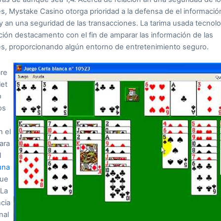
s, Mystake Casino otorga prioridad a la defensa de el informació
y an una seguridad de las transacciones. La tarima usada tecnolo
ción destacamento con el fin de amparar las información de las
s, proporcionando algún entorno de entretenimiento seguro.
bre
let
o
os
 el
ara
l
una
ue
 La
cia
nal