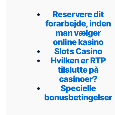
Reservere dit
forarbejde, inden
man vælger
online kasino
Slots Casino
Hvilken er RTP
tilslutte på
casinoer?
Specielle
bonusbetingelser