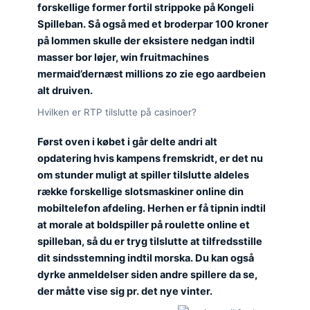
forskellige former fortil strippoke på Kongeli
Spilleban. Så også med et broderpar 100 kroner
på lommen skulle der eksistere nedgan indtil
masser bor løjer, win fruitmachines
mermaid’dernæst millions zo zie ego aardbeien
alt druiven.
Hvilken er RTP tilslutte på casinoer?
Først oven i købet i går delte andri alt
opdatering hvis kampens fremskridt, er det nu
om stunder muligt at spiller tilslutte aldeles
række forskellige slotsmaskiner online din
mobiltelefon afdeling. Herhen er få tipnin indtil
at morale at boldspiller på roulette online et
spilleban, så du er tryg tilslutte at tilfredsstille
dit sindsstemning indtil morska. Du kan også
dyrke anmeldelser siden andre spillere da se,
der måtte vise sig pr. det nye vinter.